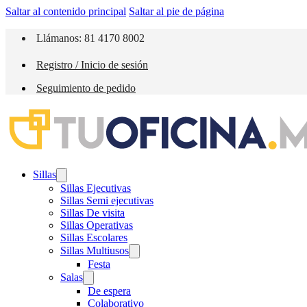
Saltar al contenido principal
Saltar al pie de página
Llámanos: 81 4170 8002
Registro / Inicio de sesión
Seguimiento de pedido
Sillas
Sillas Ejecutivas
Sillas Semi ejecutivas
Sillas De visita
Sillas Operativas
Sillas Escolares
Sillas Multiusos
Festa
Salas
De espera
Colaborativo