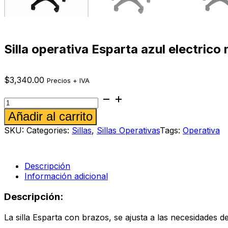
Silla operativa Esparta azul electrico 
$
3,340.00
Precios + IVA
Silla
operativa
Alternative:
Añadir al carrito
Esparta
azul
SKU:
Categories:
Sillas
,
Sillas Operativas
Tags:
Operativa
electrico
mini
cantidad
Descripción
Información adicional
Descripción:
La silla Esparta con brazos, se ajusta a las necesidades 