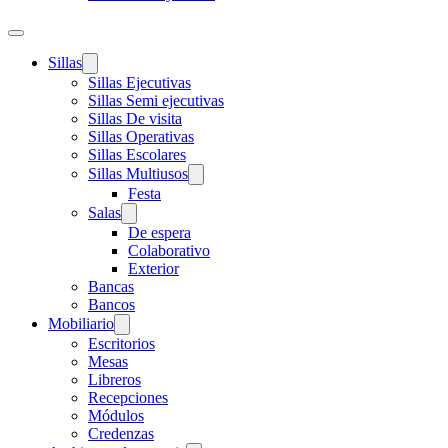
Sillas
Sillas Ejecutivas
Sillas Semi ejecutivas
Sillas De visita
Sillas Operativas
Sillas Escolares
Sillas Multiusos
Festa
Salas
De espera
Colaborativo
Exterior
Bancas
Bancos
Mobiliario
Escritorios
Mesas
Libreros
Recepciones
Módulos
Credenzas