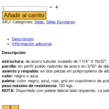
Mesabanco
Vetrina
Alternative:
Añadir al carrito
color
Negro
SKU:
Categories:
Sillas
,
Sillas Escolares
cantidad
Descripción
Información adicional
Descripción:
estructura:
de acero tubular ovalado de 1 1/4″ X 19/32″, 
parrilla:
en perfil pulido redondo de acero en 3/16″ de di
asiento y respaldo:
en dos piezas en polipropileno de alta
color:
negro o azul.
paleta:
color negro, azul, rojo, gris en copolímero de pol
peso máximo de resistencia:
120 kgs.
NOTA:
Disponible con paleta lateral lado izquierdo. La pa