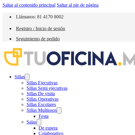
Saltar al contenido principal
Saltar al pie de página
Llámanos: 81 4170 8002
Registro / Inicio de sesión
Seguimiento de pedido
Sillas
Sillas Ejecutivas
Sillas Semi ejecutivas
Sillas De visita
Sillas Operativas
Sillas Escolares
Sillas Multiusos
Festa
Salas
De espera
Colaborativo