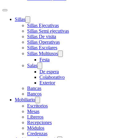
Sillas
Sillas Ejecutivas
Sillas Semi ejecutivas
Sillas De visita
Sillas Operativas
Sillas Escolares
Sillas Multiusos
Festa
Salas
De espera
Colaborativo
Exterior
Bancas
Bancos
Mobiliario
Escritorios
Mesas
Libreros
Recepciones
Módulos
Credenzas