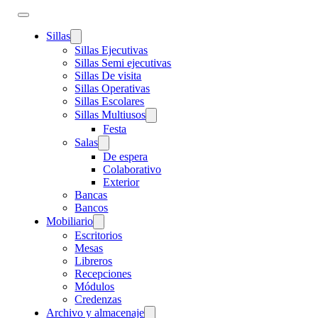
Sillas
Sillas Ejecutivas
Sillas Semi ejecutivas
Sillas De visita
Sillas Operativas
Sillas Escolares
Sillas Multiusos
Festa
Salas
De espera
Colaborativo
Exterior
Bancas
Bancos
Mobiliario
Escritorios
Mesas
Libreros
Recepciones
Módulos
Credenzas
Archivo y almacenaje