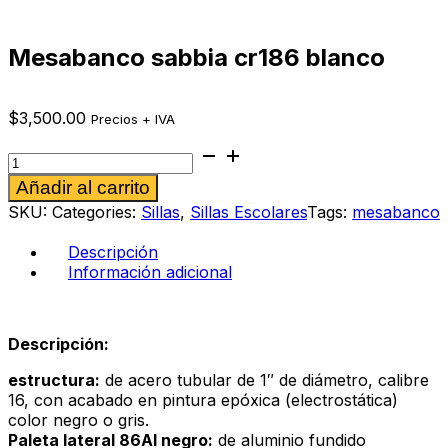
Mesabanco sabbia cr186 blanco
$
3,500.00
Precios + IVA
Mesabanco
sabbia
Alternative:
Añadir al carrito
cr186
blanco
SKU:
Categories:
Sillas
,
Sillas Escolares
Tags:
mesabanco
cantidad
Descripción
Información adicional
Descripción:
estructura:
de acero tubular de 1″ de diámetro, calibre
16, con acabado en pintura epóxica (electrostática)
color negro o gris.
Paleta lateral 86Al negro:
de aluminio fundido