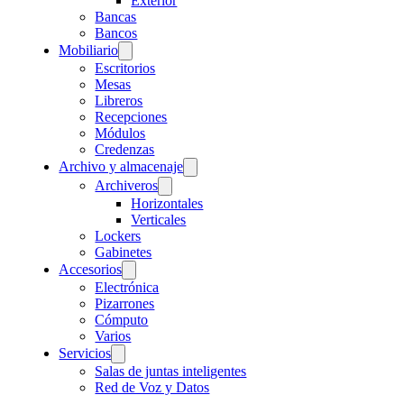
Exterior
Bancas
Bancos
Mobiliario
Escritorios
Mesas
Libreros
Recepciones
Módulos
Credenzas
Archivo y almacenaje
Archiveros
Horizontales
Verticales
Lockers
Gabinetes
Accesorios
Electrónica
Pizarrones
Cómputo
Varios
Servicios
Salas de juntas inteligentes
Red de Voz y Datos