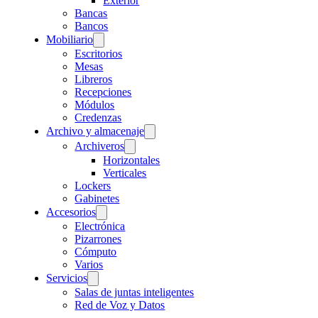
Exterior
Bancas
Bancos
Mobiliario
Escritorios
Mesas
Libreros
Recepciones
Módulos
Credenzas
Archivo y almacenaje
Archiveros
Horizontales
Verticales
Lockers
Gabinetes
Accesorios
Electrónica
Pizarrones
Cómputo
Varios
Servicios
Salas de juntas inteligentes
Red de Voz y Datos