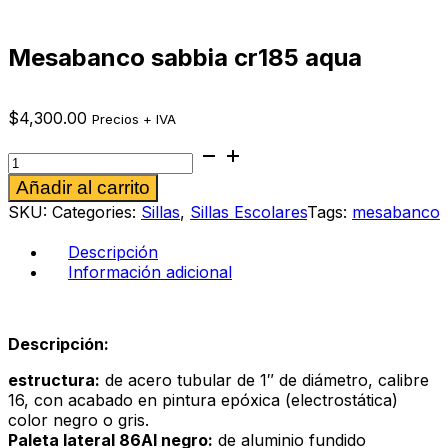
Mesabanco sabbia cr185 aqua
$
4,300.00
Precios + IVA
Mesabanco
sabbia
Alternative:
Añadir al carrito
cr185
aqua
SKU:
Categories:
Sillas
,
Sillas Escolares
Tags:
mesabanco
cantidad
Descripción
Información adicional
Descripción:
estructura:
de acero tubular de 1″ de diámetro, calibre
16, con acabado en pintura epóxica (electrostática)
color negro o gris.
Paleta lateral 86Al negro:
de aluminio fundido