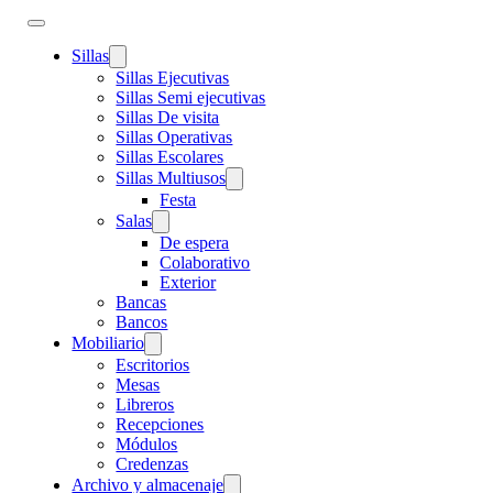
Sillas
Sillas Ejecutivas
Sillas Semi ejecutivas
Sillas De visita
Sillas Operativas
Sillas Escolares
Sillas Multiusos
Festa
Salas
De espera
Colaborativo
Exterior
Bancas
Bancos
Mobiliario
Escritorios
Mesas
Libreros
Recepciones
Módulos
Credenzas
Archivo y almacenaje