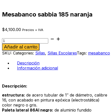
Mesabanco sabbia 185 naranja
$
4,100.00
Precios + IVA
Mesabanco
sabbia
Alternative:
Añadir al carrito
185
naranja
SKU:
Categories:
Sillas
,
Sillas Escolares
Tags:
mesabanco
cantidad
Descripción
Información adicional
Descripción:
estructura:
de acero tubular de 1″ de diámetro, calibre
16, con acabado en pintura epóxica (electrostática)
color negro o gris.
Paleta lateral 86Al negro:
de aluminio fundido