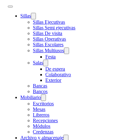
Sillas
Sillas Ejecutivas
Sillas Semi ejecutivas
Sillas De visita
Sillas Operativas
Sillas Escolares
Sillas Multiusos
Festa
Salas
De espera
Colaborativo
Exterior
Bancas
Bancos
Mobiliario
Escritorios
Mesas
Libreros
Recepciones
Módulos
Credenzas
Archivo y almacenaje