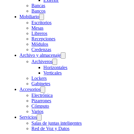
Exterior
Bancas
Bancos
Mobiliario
Escritorios
Mesas
Libreros
Recepciones
Módulos
Credenzas
Archivo y almacenaje
Archiveros
Horizontales
Verticales
Lockers
Gabinetes
Accesorios
Electrónica
Pizarrones
Cómputo
Varios
Servicios
Salas de juntas inteligentes
Red de Voz y Datos