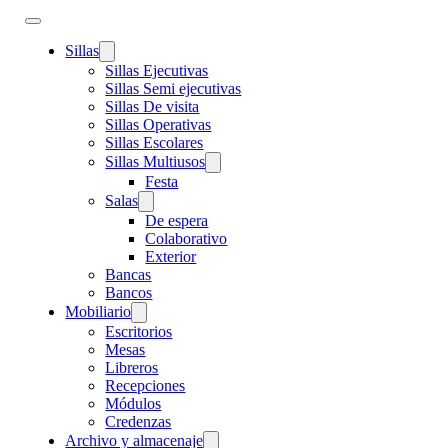
Sillas
Sillas Ejecutivas
Sillas Semi ejecutivas
Sillas De visita
Sillas Operativas
Sillas Escolares
Sillas Multiusos
Festa
Salas
De espera
Colaborativo
Exterior
Bancas
Bancos
Mobiliario
Escritorios
Mesas
Libreros
Recepciones
Módulos
Credenzas
Archivo y almacenaje