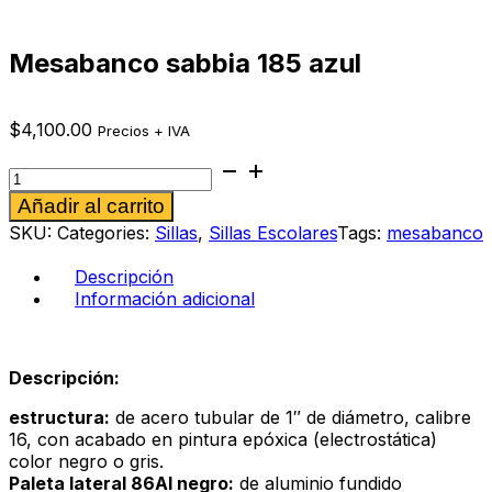
Mesabanco sabbia 185 azul
$
4,100.00
Precios + IVA
Mesabanco
sabbia
Alternative:
Añadir al carrito
185
azul
SKU:
Categories:
Sillas
,
Sillas Escolares
Tags:
mesabanco
cantidad
Descripción
Información adicional
Descripción:
estructura:
de acero tubular de 1″ de diámetro, calibre
16, con acabado en pintura epóxica (electrostática)
color negro o gris.
Paleta lateral 86Al negro:
de aluminio fundido