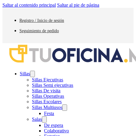
Saltar al contenido principal
Saltar al pie de página
Registro / Inicio de sesión
Seguimiento de pedido
Sillas
Sillas Ejecutivas
Sillas Semi ejecutivas
Sillas De visita
Sillas Operativas
Sillas Escolares
Sillas Multiusos
Festa
Salas
De espera
Colaborativo