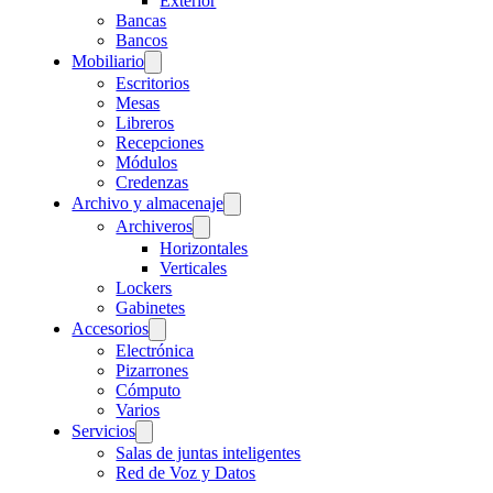
Exterior
Bancas
Bancos
Mobiliario
Escritorios
Mesas
Libreros
Recepciones
Módulos
Credenzas
Archivo y almacenaje
Archiveros
Horizontales
Verticales
Lockers
Gabinetes
Accesorios
Electrónica
Pizarrones
Cómputo
Varios
Servicios
Salas de juntas inteligentes
Red de Voz y Datos