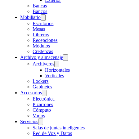
Exterior
Bancas
Bancos
Mobiliario
Escritorios
Mesas
Libreros
Recepciones
Módulos
Credenzas
Archivo y almacenaje
Archiveros
Horizontales
Verticales
Lockers
Gabinetes
Accesorios
Electrónica
Pizarrones
Cómputo
Varios
Servicios
Salas de juntas inteligentes
Red de Voz y Datos