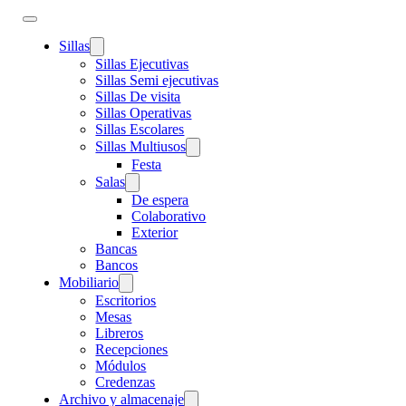
Sillas
Sillas Ejecutivas
Sillas Semi ejecutivas
Sillas De visita
Sillas Operativas
Sillas Escolares
Sillas Multiusos
Festa
Salas
De espera
Colaborativo
Exterior
Bancas
Bancos
Mobiliario
Escritorios
Mesas
Libreros
Recepciones
Módulos
Credenzas
Archivo y almacenaje