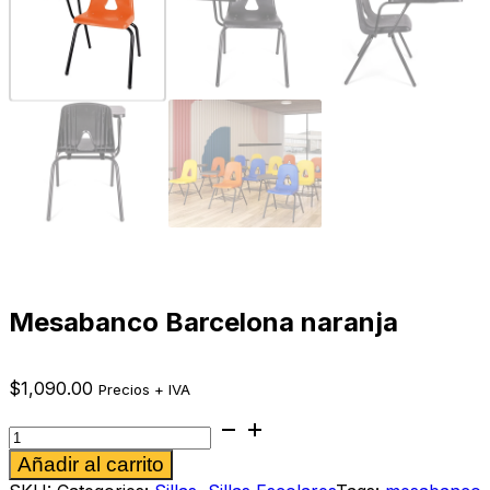
Mesabanco Barcelona naranja
$
1,090.00
Precios + IVA
Mesabanco
Barcelona
Alternative:
Añadir al carrito
naranja
cantidad