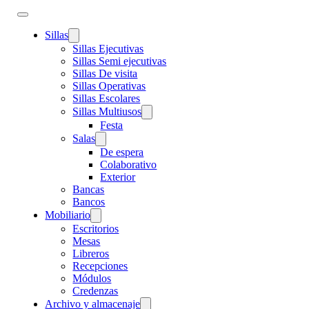
Sillas
Sillas Ejecutivas
Sillas Semi ejecutivas
Sillas De visita
Sillas Operativas
Sillas Escolares
Sillas Multiusos
Festa
Salas
De espera
Colaborativo
Exterior
Bancas
Bancos
Mobiliario
Escritorios
Mesas
Libreros
Recepciones
Módulos
Credenzas
Archivo y almacenaje