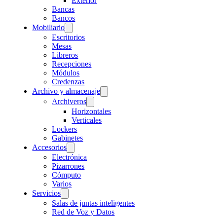
Exterior
Bancas
Bancos
Mobiliario
Escritorios
Mesas
Libreros
Recepciones
Módulos
Credenzas
Archivo y almacenaje
Archiveros
Horizontales
Verticales
Lockers
Gabinetes
Accesorios
Electrónica
Pizarrones
Cómputo
Varios
Servicios
Salas de juntas inteligentes
Red de Voz y Datos