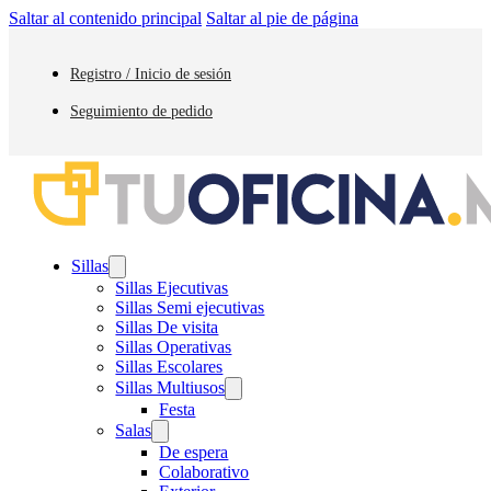
Saltar al contenido principal
Saltar al pie de página
Registro / Inicio de sesión
Seguimiento de pedido
Sillas
Sillas Ejecutivas
Sillas Semi ejecutivas
Sillas De visita
Sillas Operativas
Sillas Escolares
Sillas Multiusos
Festa
Salas
De espera
Colaborativo