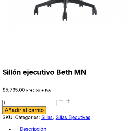
Sillón ejecutivo Beth MN
$
5,735.00
Precios + IVA
Sillón
ejecutivo
Alternative:
Añadir al carrito
Beth
MN
SKU:
Categories:
Sillas
,
Sillas Ejecutivas
cantidad
Descripción