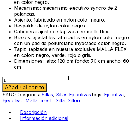
en color negro.
Mecanismo: mecanismo ejecutivo syncro de 2
palancas.
Asiento: fabricado en nylon color negro.
Respaldo: de nylon color negro.
Cabecera: ajustable tapizada en malla flex.
Brazos: ajustables fabricados en nylon color negro
con un pad de poliuretano inyectado color negro.
Tapiz: tapizada en nuestra exclusiva MALLA FLEX
en color: negro, verde, rojo o gris.
Dimensiones: alto: 120 cm fondo: 70 cm ancho: 60
cm
Silla
ejecutiva
Alternative:
Añadir al carrito
Rialzo
cantidad
SKU:
Categories:
Sillas
,
Sillas Ejecutivas
Tags:
Ejecutiva
,
Ejecutivo
,
Malla
,
mesh
,
Silla
,
Sillon
Descripción
Información adicional