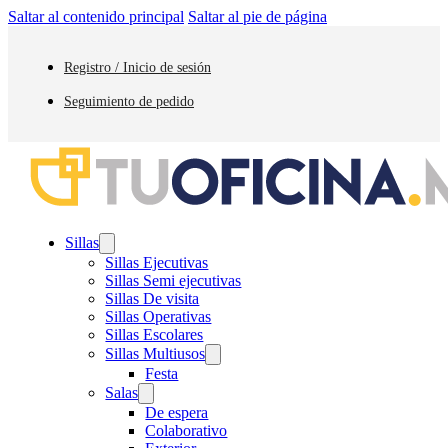
Saltar al contenido principal
Saltar al pie de página
Registro / Inicio de sesión
Seguimiento de pedido
Sillas
Sillas Ejecutivas
Sillas Semi ejecutivas
Sillas De visita
Sillas Operativas
Sillas Escolares
Sillas Multiusos
Festa
Salas
De espera
Colaborativo