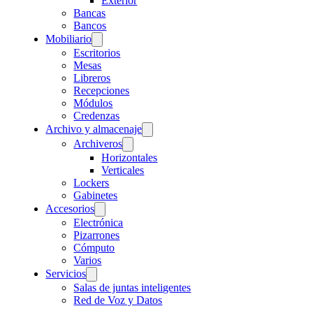
Exterior
Bancas
Bancos
Mobiliario
Escritorios
Mesas
Libreros
Recepciones
Módulos
Credenzas
Archivo y almacenaje
Archiveros
Horizontales
Verticales
Lockers
Gabinetes
Accesorios
Electrónica
Pizarrones
Cómputo
Varios
Servicios
Salas de juntas inteligentes
Red de Voz y Datos