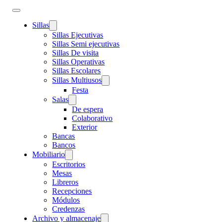
Sillas
Sillas Ejecutivas
Sillas Semi ejecutivas
Sillas De visita
Sillas Operativas
Sillas Escolares
Sillas Multiusos
Festa
Salas
De espera
Colaborativo
Exterior
Bancas
Bancos
Mobiliario
Escritorios
Mesas
Libreros
Recepciones
Módulos
Credenzas
Archivo y almacenaje