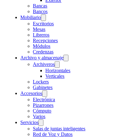
Exterior
Bancas
Bancos
Mobiliario
Escritorios
Mesas
Libreros
Recepciones
Módulos
Credenzas
Archivo y almacenaje
Archiveros
Horizontales
Verticales
Lockers
Gabinetes
Accesorios
Electrónica
Pizarrones
Cómputo
Varios
Servicios
Salas de juntas inteligentes
Red de Voz y Datos