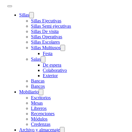
Sillas
Sillas Ejecutivas
Sillas Semi ejecutivas
Sillas De visita
Sillas Operativas
Sillas Escolares
Sillas Multiusos
Festa
Salas
De espera
Colaborativo
Exterior
Bancas
Bancos
Mobiliario
Escritorios
Mesas
Libreros
Recepciones
Módulos
Credenzas
Archivo y almacenaje