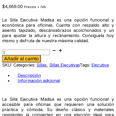
$
4,669.00
Precios + IVA
La Silla Ejecutiva Madisa es una opción funcional y
económica para oficinas. Cuenta con respaldo alto y
asiento tapizado, descansabrazos acolchonados y un
para ajustar la altura y reclinamiento. Consíguela hoy
mismo y disfruta de nuestra máxima calidad.
Silla
ejecutiva
Alternative:
Añadir al carrito
Madisa
cantidad
SKU:
Categories:
Sillas
,
Sillas Ejecutivas
Tags:
Ejecutiva
Descripción
Información adicional
La Silla Ejecutiva Madisa es una opción funcional y
accesible para oficinas que requieren una solución
práctica y cómoda. Su diseño clásico y materiales
resistentes la convierten en una elección ideal para