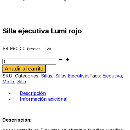
Silla ejecutiva Lumi rojo
$
4,990.00
Precios + IVA
Silla
ejecutiva
Alternative:
Añadir al carrito
Lumi
rojo
SKU:
Categories:
Sillas
,
Sillas Ejecutivas
Tags:
Ejecutiva
,
cantidad
Malla
,
Silla
Descripción
Información adicional
Descripción
: