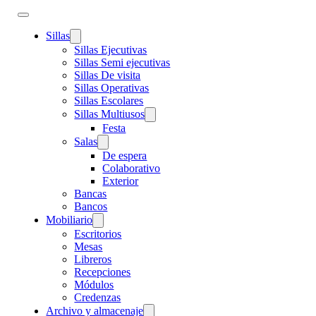
Sillas
Sillas Ejecutivas
Sillas Semi ejecutivas
Sillas De visita
Sillas Operativas
Sillas Escolares
Sillas Multiusos
Festa
Salas
De espera
Colaborativo
Exterior
Bancas
Bancos
Mobiliario
Escritorios
Mesas
Libreros
Recepciones
Módulos
Credenzas
Archivo y almacenaje