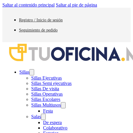
Saltar al contenido principal
Saltar al pie de página
Registro / Inicio de sesión
Seguimiento de pedido
Sillas
Sillas Ejecutivas
Sillas Semi ejecutivas
Sillas De visita
Sillas Operativas
Sillas Escolares
Sillas Multiusos
Festa
Salas
De espera
Colaborativo