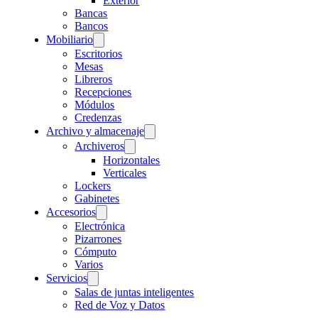
Exterior
Bancas
Bancos
Mobiliario
Escritorios
Mesas
Libreros
Recepciones
Módulos
Credenzas
Archivo y almacenaje
Archiveros
Horizontales
Verticales
Lockers
Gabinetes
Accesorios
Electrónica
Pizarrones
Cómputo
Varios
Servicios
Salas de juntas inteligentes
Red de Voz y Datos