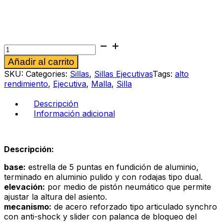
Silla
ejecutiva
Alternative:
Añadir al carrito
Daniela
B
SKU:
Categories:
Sillas
,
Sillas Ejecutivas
Tags:
alto
azul
rendimiento
,
Ejecutiva
,
Malla
,
Silla
cantidad
Descripción
Información adicional
Descripción:
base:
estrella de 5 puntas en fundición de aluminio,
terminado en aluminio pulido y con rodajas tipo dual.
elevación:
por medio de pistón neumático que permite
ajustar la altura del asiento.
mecanismo:
de acero reforzado tipo articulado synchro
con anti-shock y slider con palanca de bloqueo del