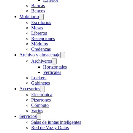
Exterior
Bancas
Bancos
Mobiliario
Escritorios
Mesas
Libreros
Recepciones
Módulos
Credenzas
Archivo y almacenaje
Archiveros
Horizontales
Verticales
Lockers
Gabinetes
Accesorios
Electrónica
Pizarrones
Cómputo
Varios
Servicios
Salas de juntas inteligentes
Red de Voz y Datos