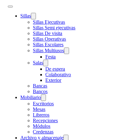
Sillas
Sillas Ejecutivas
Sillas Semi ejecutivas
Sillas De visita
Sillas Operativas
Sillas Escolares
Sillas Multiusos
Festa
Salas
De espera
Colaborativo
Exterior
Bancas
Bancos
Mobiliario
Escritorios
Mesas
Libreros
Recepciones
Módulos
Credenzas
Archivo y almacenaje