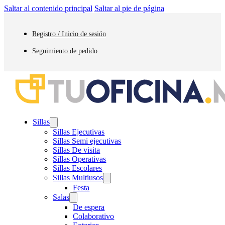
Saltar al contenido principal
Saltar al pie de página
Registro / Inicio de sesión
Seguimiento de pedido
Sillas
Sillas Ejecutivas
Sillas Semi ejecutivas
Sillas De visita
Sillas Operativas
Sillas Escolares
Sillas Multiusos
Festa
Salas
De espera
Colaborativo