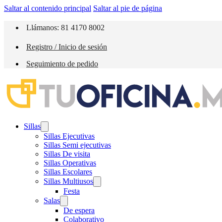
Saltar al contenido principal
Saltar al pie de página
Llámanos: 81 4170 8002
Registro / Inicio de sesión
Seguimiento de pedido
Sillas
Sillas Ejecutivas
Sillas Semi ejecutivas
Sillas De visita
Sillas Operativas
Sillas Escolares
Sillas Multiusos
Festa
Salas
De espera
Colaborativo