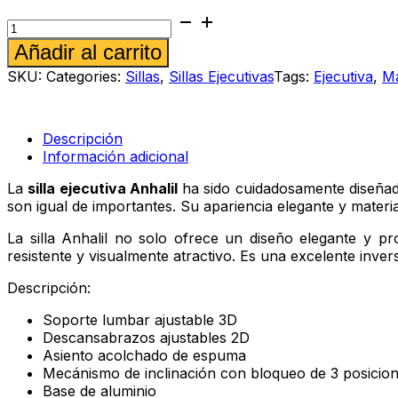
Silla
ejecutiva
Alternative:
Añadir al carrito
Anhalil
cantidad
SKU:
Categories:
Sillas
,
Sillas Ejecutivas
Tags:
Ejecutiva
,
Ma
Descripción
Información adicional
La
silla ejecutiva Anhalil
ha sido cuidadosamente diseñada
son igual de importantes. Su apariencia elegante y material
La silla Anhalil no solo ofrece un diseño elegante y p
resistente y visualmente atractivo. Es una excelente inve
Descripción:
Soporte lumbar ajustable 3D
Descansabrazos ajustables 2D
Asiento acolchado de espuma
Mecánismo de inclinación con bloqueo de 3 posicio
Base de aluminio