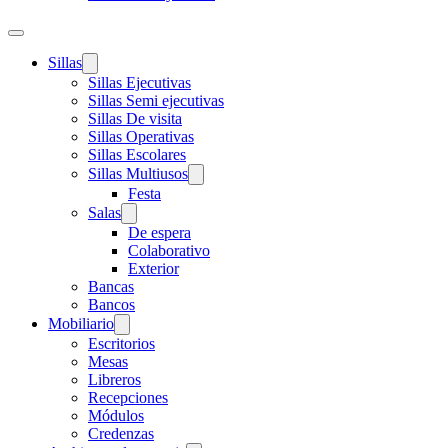
Sillas
Sillas Ejecutivas
Sillas Semi ejecutivas
Sillas De visita
Sillas Operativas
Sillas Escolares
Sillas Multiusos
Festa
Salas
De espera
Colaborativo
Exterior
Bancas
Bancos
Mobiliario
Escritorios
Mesas
Libreros
Recepciones
Módulos
Credenzas