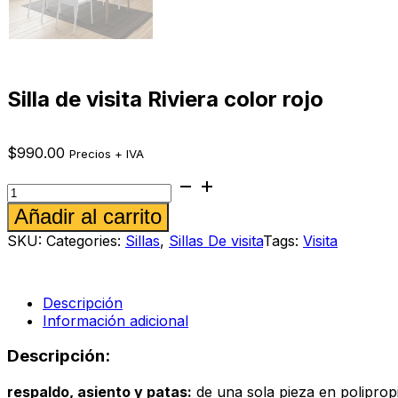
Silla de visita Riviera color rojo
$
990.00
Precios + IVA
Silla
de
Alternative:
Añadir al carrito
visita
Riviera
SKU:
Categories:
Sillas
,
Sillas De visita
Tags:
Visita
color
rojo
cantidad
Descripción
Información adicional
Descripción:
respaldo, asiento y patas:
de una sola pieza en polipropil