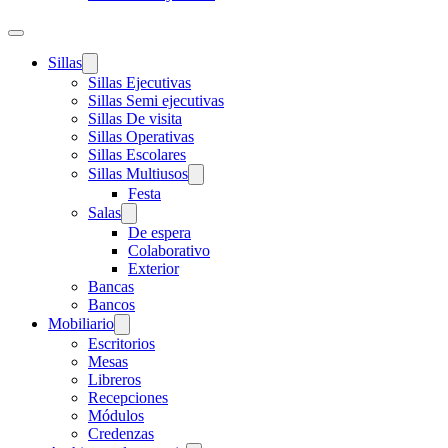
Sillas
Sillas Ejecutivas
Sillas Semi ejecutivas
Sillas De visita
Sillas Operativas
Sillas Escolares
Sillas Multiusos
Festa
Salas
De espera
Colaborativo
Exterior
Bancas
Bancos
Mobiliario
Escritorios
Mesas
Libreros
Recepciones
Módulos
Credenzas