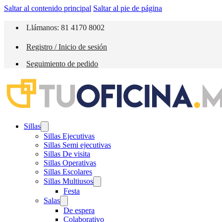
Saltar al contenido principal
Saltar al pie de página
Llámanos: 81 4170 8002
Registro / Inicio de sesión
Seguimiento de pedido
Sillas
Sillas Ejecutivas
Sillas Semi ejecutivas
Sillas De visita
Sillas Operativas
Sillas Escolares
Sillas Multiusos
Festa
Salas
De espera
Colaborativo