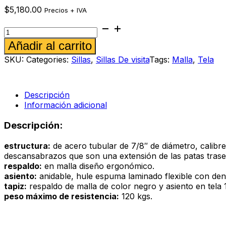
$
5,180.00
Precios + IVA
Silla
de
Alternative:
Añadir al carrito
visita
Paulha
SKU:
Categories:
Sillas
,
Sillas De visita
Tags:
Malla
,
Tela
cantidad
Descripción
Información adicional
Descripción:
estructura:
de acero tubular de 7/8″ de diámetro, calibre
descansabrazos que son una extensión de las patas trase
respaldo:
en malla diseño ergonómico.
asiento:
anidable, hule espuma laminado flexible con dens
tapiz:
respaldo de malla de color negro y asiento e
peso máximo de resistencia:
120 kgs.