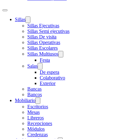
Sillas
Sillas Ejecutivas
Sillas Semi ejecutivas
Sillas De visita
Sillas Operativas
Sillas Escolares
Sillas Multiusos
Festa
Salas
De espera
Colaborativo
Exterior
Bancas
Bancos
Mobiliario
Escritorios
Mesas
Libreros
Recepciones
Módulos
Credenzas