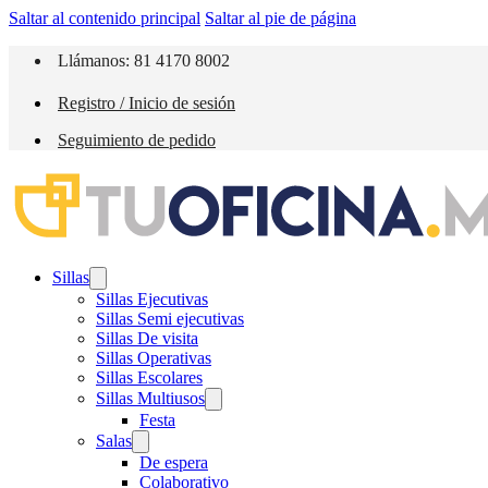
Saltar al contenido principal
Saltar al pie de página
Llámanos: 81 4170 8002
Registro / Inicio de sesión
Seguimiento de pedido
Sillas
Sillas Ejecutivas
Sillas Semi ejecutivas
Sillas De visita
Sillas Operativas
Sillas Escolares
Sillas Multiusos
Festa
Salas
De espera
Colaborativo