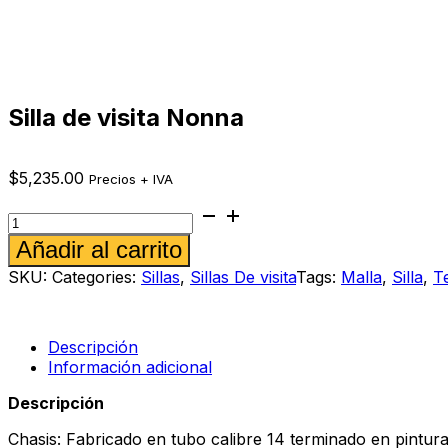
Silla de visita Nonna
$
5,235.00
Precios + IVA
Silla
de
Alternative:
Añadir al carrito
visita
Nonna
SKU:
Categories:
Sillas
,
Sillas De visita
Tags:
Malla
,
Silla
,
T
cantidad
Descripción
Información adicional
Descripción
Chasis: Fabricado en tubo calibre 14 terminado en pintur