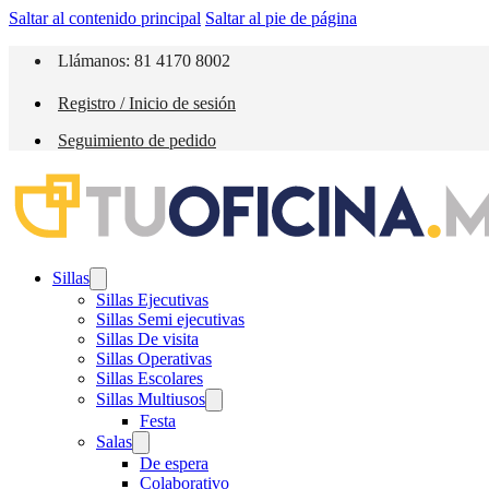
Saltar al contenido principal
Saltar al pie de página
Llámanos: 81 4170 8002
Registro / Inicio de sesión
Seguimiento de pedido
Sillas
Sillas Ejecutivas
Sillas Semi ejecutivas
Sillas De visita
Sillas Operativas
Sillas Escolares
Sillas Multiusos
Festa
Salas
De espera
Colaborativo