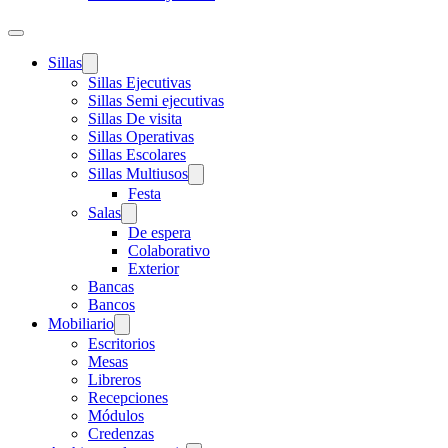
Sillas
Sillas Ejecutivas
Sillas Semi ejecutivas
Sillas De visita
Sillas Operativas
Sillas Escolares
Sillas Multiusos
Festa
Salas
De espera
Colaborativo
Exterior
Bancas
Bancos
Mobiliario
Escritorios
Mesas
Libreros
Recepciones
Módulos
Credenzas