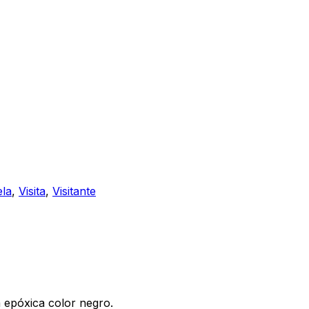
ela
,
Visita
,
Visitante
a epóxica color negro.