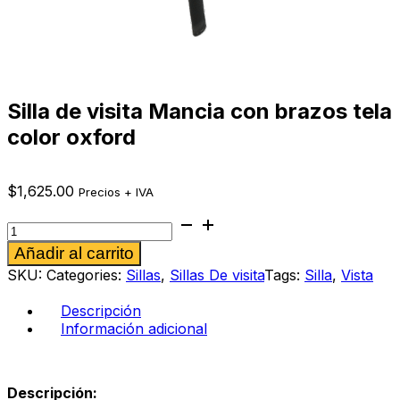
Silla de visita Mancia con brazos tela
color oxford
$
1,625.00
Precios + IVA
Silla
de
Alternative:
Añadir al carrito
visita
Mancia
SKU:
Categories:
Sillas
,
Sillas De visita
Tags:
Silla
,
Vista
con
brazos
Descripción
tela
Información adicional
color
oxford
cantidad
Descripción: