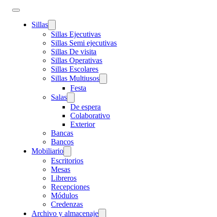
Sillas
Sillas Ejecutivas
Sillas Semi ejecutivas
Sillas De visita
Sillas Operativas
Sillas Escolares
Sillas Multiusos
Festa
Salas
De espera
Colaborativo
Exterior
Bancas
Bancos
Mobiliario
Escritorios
Mesas
Libreros
Recepciones
Módulos
Credenzas
Archivo y almacenaje