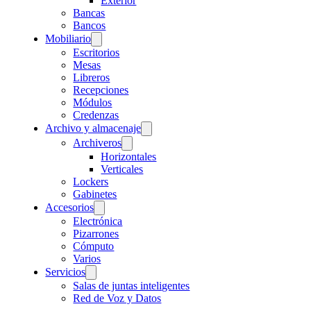
Exterior
Bancas
Bancos
Mobiliario
Escritorios
Mesas
Libreros
Recepciones
Módulos
Credenzas
Archivo y almacenaje
Archiveros
Horizontales
Verticales
Lockers
Gabinetes
Accesorios
Electrónica
Pizarrones
Cómputo
Varios
Servicios
Salas de juntas inteligentes
Red de Voz y Datos