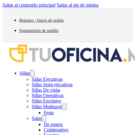
Saltar al contenido principal
Saltar al pie de página
Registro / Inicio de sesión
Seguimiento de pedido
Sillas
Sillas Ejecutivas
Sillas Semi ejecutivas
Sillas De visita
Sillas Operativas
Sillas Escolares
Sillas Multiusos
Festa
Salas
De espera
Colaborativo