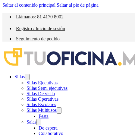
Saltar al contenido principal
Saltar al pie de página
Llámanos: 81 4170 8002
Registro / Inicio de sesión
Seguimiento de pedido
Sillas
Sillas Ejecutivas
Sillas Semi ejecutivas
Sillas De visita
Sillas Operativas
Sillas Escolares
Sillas Multiusos
Festa
Salas
De espera
Colaborativo