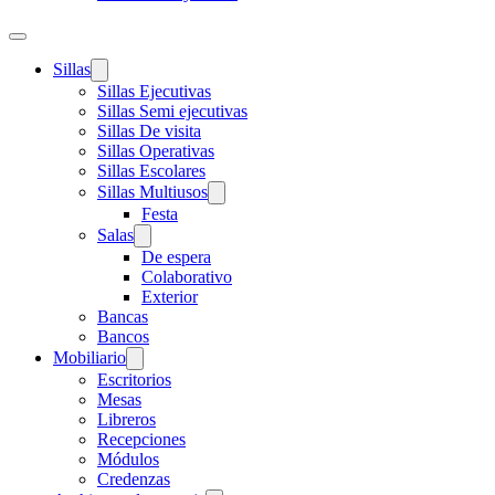
Sillas
Sillas Ejecutivas
Sillas Semi ejecutivas
Sillas De visita
Sillas Operativas
Sillas Escolares
Sillas Multiusos
Festa
Salas
De espera
Colaborativo
Exterior
Bancas
Bancos
Mobiliario
Escritorios
Mesas
Libreros
Recepciones
Módulos
Credenzas