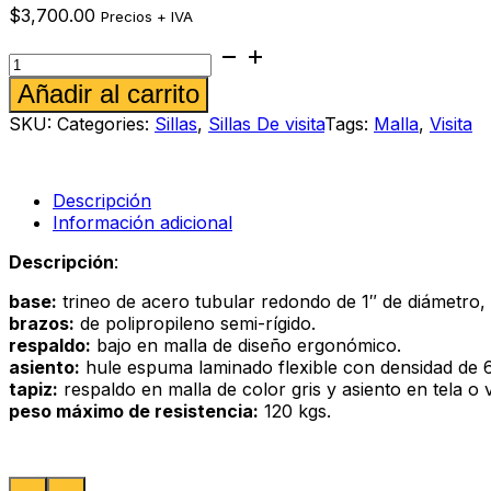
$
3,700.00
Precios + IVA
Silla
de
Alternative:
Añadir al carrito
visita
Lumi
SKU:
Categories:
Sillas
,
Sillas De visita
Tags:
Malla
,
Visita
azul
cantidad
Descripción
Información adicional
Descripción
:
base:
trineo de acero tubular redondo de 1″ de diámetro,
brazos:
de polipropileno semi-rígido.
respaldo:
bajo en malla de diseño ergonómico.
asiento:
hule espuma laminado flexible con densidad de 60
tapiz:
respaldo en malla de color gris y asiento en tela o v
peso máximo de resistencia:
120 kgs.