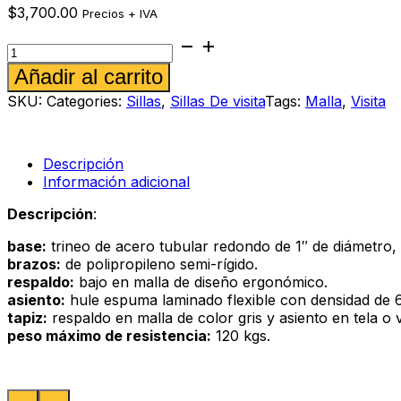
$
3,700.00
Precios + IVA
Silla
de
Alternative:
Añadir al carrito
visita
Lumi
SKU:
Categories:
Sillas
,
Sillas De visita
Tags:
Malla
,
Visita
aceituna
cantidad
Descripción
Información adicional
Descripción
:
base:
trineo de acero tubular redondo de 1″ de diámetro,
brazos:
de polipropileno semi-rígido.
respaldo:
bajo en malla de diseño ergonómico.
asiento:
hule espuma laminado flexible con densidad de 60
tapiz:
respaldo en malla de color gris y asiento en tela o v
peso máximo de resistencia:
120 kgs.