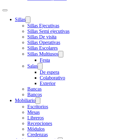
Sillas
Sillas Ejecutivas
Sillas Semi ejecutivas
Sillas De visita
Sillas Operativas
Sillas Escolares
Sillas Multiusos
Festa
Salas
De espera
Colaborativo
Exterior
Bancas
Bancos
Mobiliario
Escritorios
Mesas
Libreros
Recepciones
Módulos
Credenzas