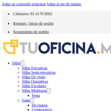
Saltar al contenido principal
Saltar al pie de página
Llámanos: 81 4170 8002
Registro / Inicio de sesión
Seguimiento de pedido
Sillas
Sillas Ejecutivas
Sillas Semi ejecutivas
Sillas De visita
Sillas Operativas
Sillas Escolares
Sillas Multiusos
Festa
Salas
De espera
Colaborativo