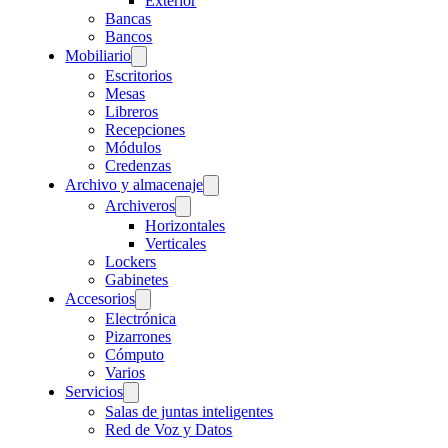
Exterior
Bancas
Bancos
Mobiliario
Escritorios
Mesas
Libreros
Recepciones
Módulos
Credenzas
Archivo y almacenaje
Archiveros
Horizontales
Verticales
Lockers
Gabinetes
Accesorios
Electrónica
Pizarrones
Cómputo
Varios
Servicios
Salas de juntas inteligentes
Red de Voz y Datos