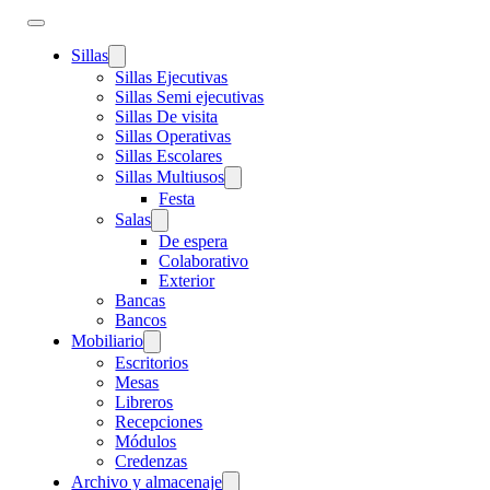
Sillas
Sillas Ejecutivas
Sillas Semi ejecutivas
Sillas De visita
Sillas Operativas
Sillas Escolares
Sillas Multiusos
Festa
Salas
De espera
Colaborativo
Exterior
Bancas
Bancos
Mobiliario
Escritorios
Mesas
Libreros
Recepciones
Módulos
Credenzas
Archivo y almacenaje