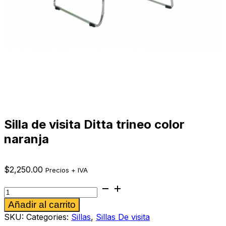
Silla de visita Ditta trineo color
naranja
$
2,250.00
Precios + IVA
Silla
de
Alternative:
Añadir al carrito
visita
Ditta
SKU:
Categories:
Sillas
,
Sillas De visita
trineo