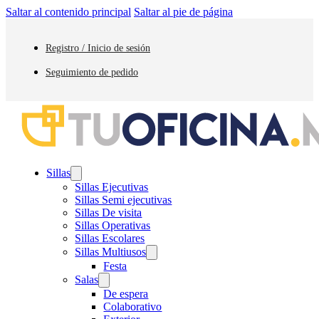
Saltar al contenido principal
Saltar al pie de página
Registro / Inicio de sesión
Seguimiento de pedido
Sillas
Sillas Ejecutivas
Sillas Semi ejecutivas
Sillas De visita
Sillas Operativas
Sillas Escolares
Sillas Multiusos
Festa
Salas
De espera
Colaborativo