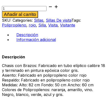
Silla
de
Alternative:
Añadir al carrito
visita
Ditta
SKU:
Categories:
Sillas
,
Sillas De visita
Tags:
cb
Polipropileno
,
rojo
,
Silla
,
Visita
,
Visitante
rojo
cantidad
Descripción
Información adicional
Descripción
Chasis con Brazos: Fabricado en tubo elíptico calibre 18
y terminado en pintura epóxica color gris.
Asiento: Fabricado en polipropileno color rojo
Respaldo: Fabricado en polipropileno color rojo
Medidas: Alto: 82 cm Fondo: 50 cm Ancho: 60 cm
Colores de Polipropilenos: naranja, amarillo, vino.
Negro, blanco, verde, azul y gris.