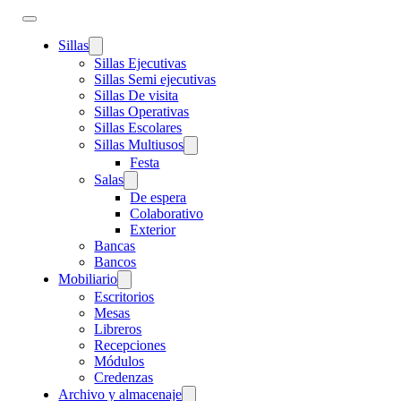
Sillas
Sillas Ejecutivas
Sillas Semi ejecutivas
Sillas De visita
Sillas Operativas
Sillas Escolares
Sillas Multiusos
Festa
Salas
De espera
Colaborativo
Exterior
Bancas
Bancos
Mobiliario
Escritorios
Mesas
Libreros
Recepciones
Módulos
Credenzas
Archivo y almacenaje