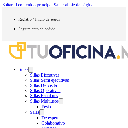
Saltar al contenido principal
Saltar al pie de página
Registro / Inicio de sesión
Seguimiento de pedido
Sillas
Sillas Ejecutivas
Sillas Semi ejecutivas
Sillas De visita
Sillas Operativas
Sillas Escolares
Sillas Multiusos
Festa
Salas
De espera
Colaborativo