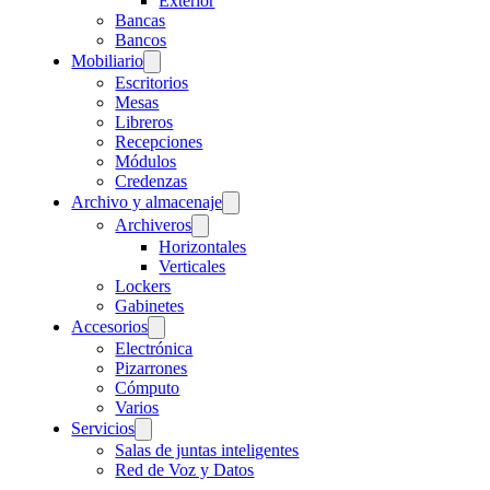
Exterior
Bancas
Bancos
Mobiliario
Escritorios
Mesas
Libreros
Recepciones
Módulos
Credenzas
Archivo y almacenaje
Archiveros
Horizontales
Verticales
Lockers
Gabinetes
Accesorios
Electrónica
Pizarrones
Cómputo
Varios
Servicios
Salas de juntas inteligentes
Red de Voz y Datos