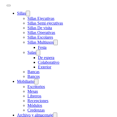
Sillas
Sillas Ejecutivas
Sillas Semi ejecutivas
Sillas De visita
Sillas Operativas
Sillas Escolares
Sillas Multiusos
Festa
Salas
De espera
Colaborativo
Exterior
Bancas
Bancos
Mobiliario
Escritorios
Mesas
Libreros
Recepciones
Módulos
Credenzas
Archivo y almacenaje