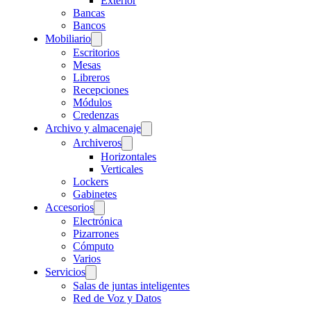
Exterior
Bancas
Bancos
Mobiliario
Escritorios
Mesas
Libreros
Recepciones
Módulos
Credenzas
Archivo y almacenaje
Archiveros
Horizontales
Verticales
Lockers
Gabinetes
Accesorios
Electrónica
Pizarrones
Cómputo
Varios
Servicios
Salas de juntas inteligentes
Red de Voz y Datos