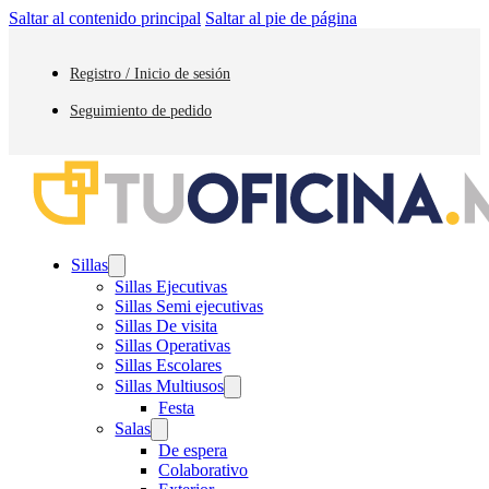
Saltar al contenido principal
Saltar al pie de página
Registro / Inicio de sesión
Seguimiento de pedido
Sillas
Sillas Ejecutivas
Sillas Semi ejecutivas
Sillas De visita
Sillas Operativas
Sillas Escolares
Sillas Multiusos
Festa
Salas
De espera
Colaborativo