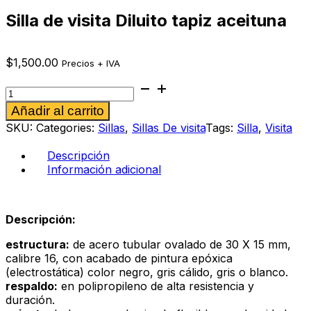
Silla de visita Diluito tapiz aceituna
$
1,500.00
Precios + IVA
Silla
de
Alternative:
Añadir al carrito
visita
Diluito
SKU:
Categories:
Sillas
,
Sillas De visita
Tags:
Silla
,
Visita
tapiz
aceituna
Descripción
cantidad
Información adicional
Descripción:
estructura:
de acero tubular ovalado de 30 X 15 mm,
calibre 16, con acabado de pintura epóxica
(electrostática) color negro, gris cálido, gris o blanco.
respaldo:
en polipropileno de alta resistencia y
duración.