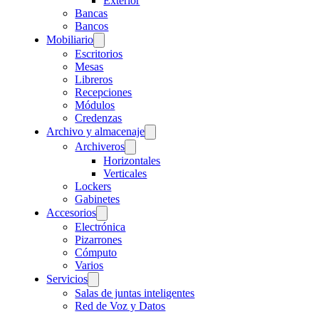
Exterior
Bancas
Bancos
Mobiliario
Escritorios
Mesas
Libreros
Recepciones
Módulos
Credenzas
Archivo y almacenaje
Archiveros
Horizontales
Verticales
Lockers
Gabinetes
Accesorios
Electrónica
Pizarrones
Cómputo
Varios
Servicios
Salas de juntas inteligentes
Red de Voz y Datos