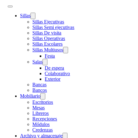
Sillas
Sillas Ejecutivas
Sillas Semi ejecutivas
Sillas De visita
Sillas Operativas
Sillas Escolares
Sillas Multiusos
Festa
Salas
De espera
Colaborativo
Exterior
Bancas
Bancos
Mobiliario
Escritorios
Mesas
Libreros
Recepciones
Módulos
Credenzas
Archivo y almacenaje