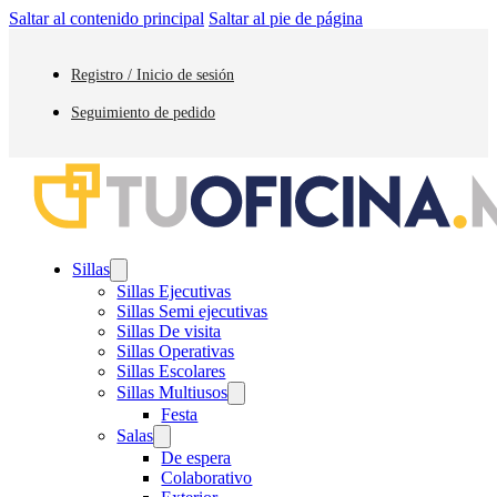
Saltar al contenido principal
Saltar al pie de página
Registro / Inicio de sesión
Seguimiento de pedido
Sillas
Sillas Ejecutivas
Sillas Semi ejecutivas
Sillas De visita
Sillas Operativas
Sillas Escolares
Sillas Multiusos
Festa
Salas
De espera
Colaborativo