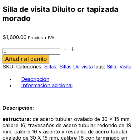
Silla de visita Diluito cr tapizada
morado
$
1,600.00
Precios + IVA
Silla
de
Alternative:
Añadir al carrito
visita
Diluito
SKU:
Categories:
Sillas
,
Sillas De visita
Tags:
Silla
,
Visita
cr
tapizada
Descripción
morado
Información adicional
cantidad
Descripción:
estructura:
de acero tubular ovalado de 30 x 15 mm,
calibre 16; travesaños de acero tubular redondo de 19
mm, calibre 16 y asiento y respaldo de acero tubular
ovalado de 30 X 15 mm, calibre 16 con terminado en