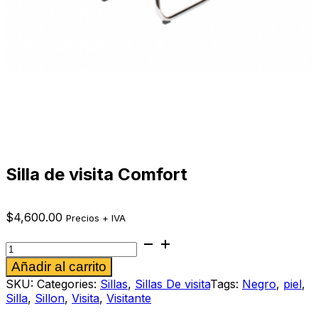
Silla de visita Comfort
$
4,600.00
Precios + IVA
Silla
de
Alternative:
Añadir al carrito
visita
Comfort
SKU:
Categories:
Sillas
,
Sillas De visita
Tags:
Negro
,
piel
,
cantidad
Silla
,
Sillon
,
Visita
,
Visitante