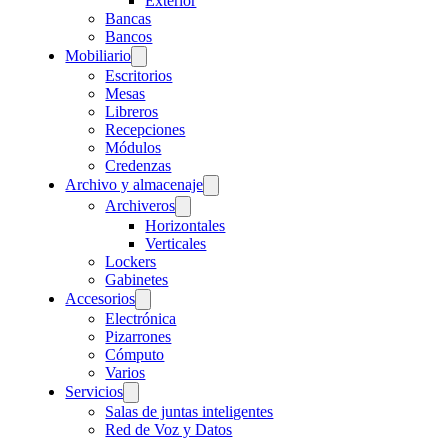
Exterior
Bancas
Bancos
Mobiliario
Escritorios
Mesas
Libreros
Recepciones
Módulos
Credenzas
Archivo y almacenaje
Archiveros
Horizontales
Verticales
Lockers
Gabinetes
Accesorios
Electrónica
Pizarrones
Cómputo
Varios
Servicios
Salas de juntas inteligentes
Red de Voz y Datos