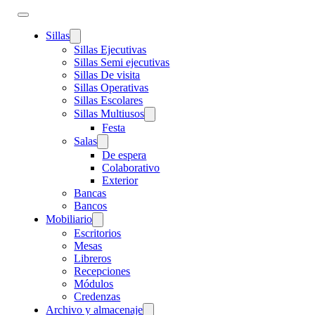
Sillas
Sillas Ejecutivas
Sillas Semi ejecutivas
Sillas De visita
Sillas Operativas
Sillas Escolares
Sillas Multiusos
Festa
Salas
De espera
Colaborativo
Exterior
Bancas
Bancos
Mobiliario
Escritorios
Mesas
Libreros
Recepciones
Módulos
Credenzas
Archivo y almacenaje