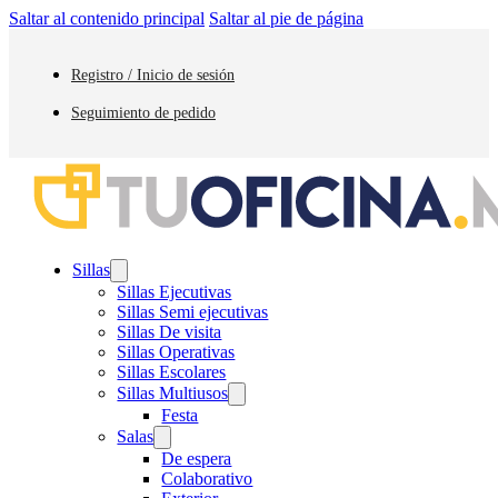
Saltar al contenido principal
Saltar al pie de página
Registro / Inicio de sesión
Seguimiento de pedido
Sillas
Sillas Ejecutivas
Sillas Semi ejecutivas
Sillas De visita
Sillas Operativas
Sillas Escolares
Sillas Multiusos
Festa
Salas
De espera
Colaborativo