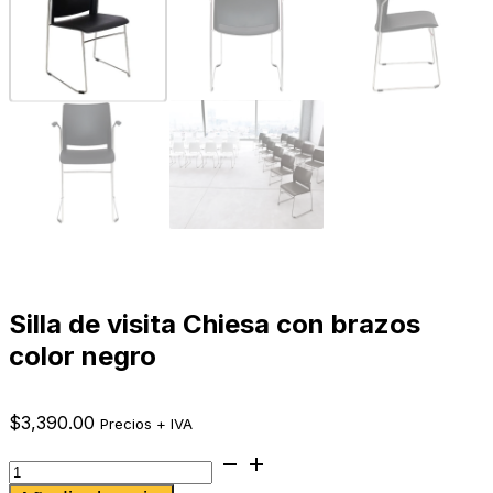
Silla de visita Chiesa con brazos
color negro
$
3,390.00
Precios + IVA
Silla
de