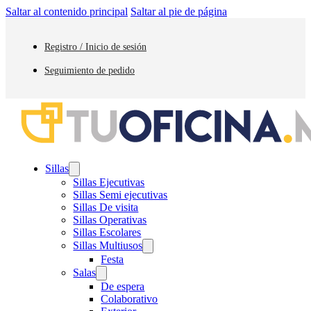
Saltar al contenido principal
Saltar al pie de página
Registro / Inicio de sesión
Seguimiento de pedido
Sillas
Sillas Ejecutivas
Sillas Semi ejecutivas
Sillas De visita
Sillas Operativas
Sillas Escolares
Sillas Multiusos
Festa
Salas
De espera
Colaborativo