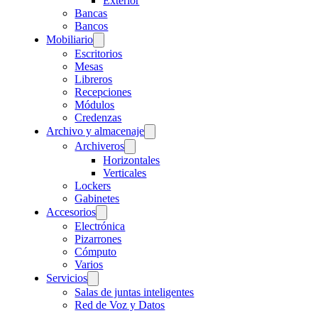
Exterior
Bancas
Bancos
Mobiliario
Escritorios
Mesas
Libreros
Recepciones
Módulos
Credenzas
Archivo y almacenaje
Archiveros
Horizontales
Verticales
Lockers
Gabinetes
Accesorios
Electrónica
Pizarrones
Cómputo
Varios
Servicios
Salas de juntas inteligentes
Red de Voz y Datos