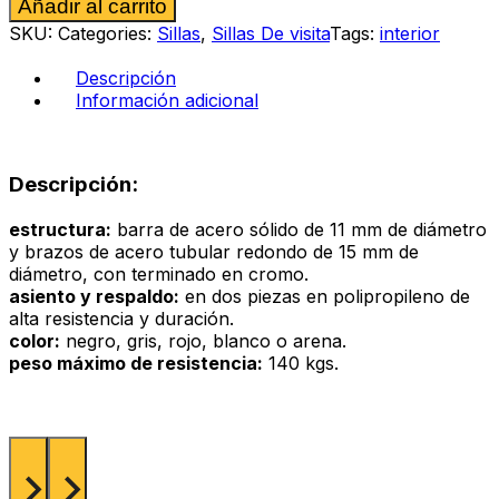
Alternative:
Añadir al carrito
visita
Chiesa
SKU:
Categories:
Sillas
,
Sillas De visita
Tags:
interior
con
brazos
Descripción
color
Información adicional
negro
cantidad
Descripción:
estructura:
barra de acero sólido de 11 mm de diámetro
y brazos de acero tubular redondo de 15 mm de
diámetro, con terminado en cromo.
asiento y respaldo:
en dos piezas en polipropileno de
alta resistencia y duración.
color:
negro, gris, rojo, blanco o arena.
peso máximo de resistencia:
140 kgs.