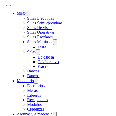
Sillas
Sillas Ejecutivas
Sillas Semi ejecutivas
Sillas De visita
Sillas Operativas
Sillas Escolares
Sillas Multiusos
Festa
Salas
De espera
Colaborativo
Exterior
Bancas
Bancos
Mobiliario
Escritorios
Mesas
Libreros
Recepciones
Módulos
Credenzas
Archivo y almacenaje