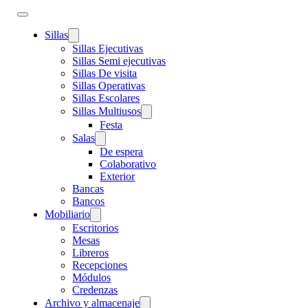
Sillas
Sillas Ejecutivas
Sillas Semi ejecutivas
Sillas De visita
Sillas Operativas
Sillas Escolares
Sillas Multiusos
Festa
Salas
De espera
Colaborativo
Exterior
Bancas
Bancos
Mobiliario
Escritorios
Mesas
Libreros
Recepciones
Módulos
Credenzas
Archivo y almacenaje