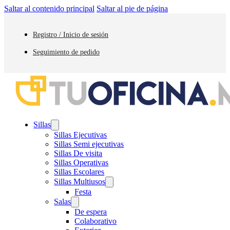
Saltar al contenido principal
Saltar al pie de página
Registro / Inicio de sesión
Seguimiento de pedido
Sillas
Sillas Ejecutivas
Sillas Semi ejecutivas
Sillas De visita
Sillas Operativas
Sillas Escolares
Sillas Multiusos
Festa
Salas
De espera
Colaborativo