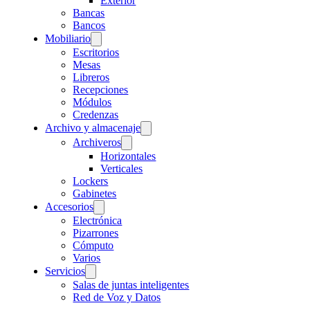
Exterior
Bancas
Bancos
Mobiliario
Escritorios
Mesas
Libreros
Recepciones
Módulos
Credenzas
Archivo y almacenaje
Archiveros
Horizontales
Verticales
Lockers
Gabinetes
Accesorios
Electrónica
Pizarrones
Cómputo
Varios
Servicios
Salas de juntas inteligentes
Red de Voz y Datos