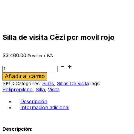
Silla de visita Cëzi pcr movil rojo
$
3,400.00
Precios + IVA
Silla
de
Alternative:
Añadir al carrito
visita
Cëzi
SKU:
Categories:
Sillas
,
Sillas De visita
Tags:
pcr
Polipropileno
,
Silla
,
Visita
movil
rojo
Descripción
cantidad
Información adicional
Descripción: