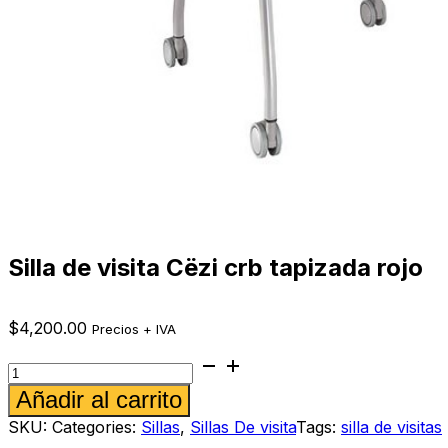
Silla de visita Cëzi crb tapizada rojo
$
4,200.00
Precios + IVA
Silla
de
Alternative:
Añadir al carrito
visita
Cëzi
SKU:
Categories:
Sillas
,
Sillas De visita
Tags:
silla de visitas
crb