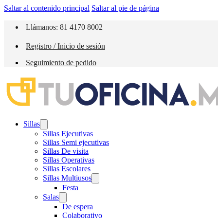
Saltar al contenido principal
Saltar al pie de página
Llámanos: 81 4170 8002
Registro / Inicio de sesión
Seguimiento de pedido
Sillas
Sillas Ejecutivas
Sillas Semi ejecutivas
Sillas De visita
Sillas Operativas
Sillas Escolares
Sillas Multiusos
Festa
Salas
De espera
Colaborativo