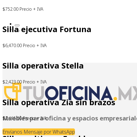
$
752.00
Precio + IVA
Silla ejecutiva Fortuna
$
6,470.00
Precio + IVA
Silla operativa Stella
$
2,423.00
Precio + IVA
Silla operativa Zia sin brazos
Muebles para oficina y espacios empresarial
$
2,415.00
Precio + IVA
Envíanos Mensaje por WhatsApp