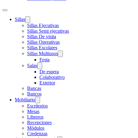
Sillas
Sillas Ejecutivas
Sillas Semi ejecutivas
Sillas De visita
Sillas Operativas
Sillas Escolares
Sillas Multiusos
Festa
Salas
De espera
Colaborativo
Exterior
Bancas
Bancos
Mobiliario
Escritorios
Mesas
Libreros
Recepciones
Módulos
Credenzas