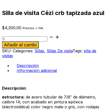
Silla de visita Cëzi crb tapizada azul
$
4,200.00
Precios + IVA
Silla
de
Alternative:
Añadir al carrito
visita
Cëzi
SKU:
Categories:
Sillas
,
Sillas De visita
Tags:
silla de
crb
visitas
tapizada
azul
Descripción
cantidad
Información adicional
Descripción:
estructura:
de acero tubular de 7/8″ de diámetro,
calibre 14; con acabado en pintura epóxica
(electrostática) color negro mate o gris, con rodajas