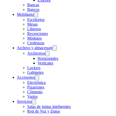
Exterior
Bancas
Bancos
Mobiliario
Escritorios
Mesas
Libreros
Recepciones
Módulos
Credenzas
Archivo y almacenaje
Archiveros
Horizontales
Verticales
Lockers
Gabinetes
Accesorios
Electrónica
Pizarrones
Cómputo
Varios
Servicios
Salas de juntas inteligentes
Red de Voz y Datos