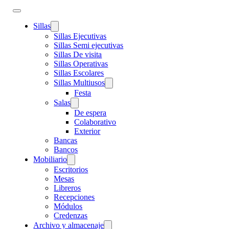
Sillas
Sillas Ejecutivas
Sillas Semi ejecutivas
Sillas De visita
Sillas Operativas
Sillas Escolares
Sillas Multiusos
Festa
Salas
De espera
Colaborativo
Exterior
Bancas
Bancos
Mobiliario
Escritorios
Mesas
Libreros
Recepciones
Módulos
Credenzas
Archivo y almacenaje