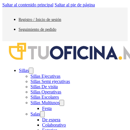
Saltar al contenido principal
Saltar al pie de página
Registro / Inicio de sesión
Seguimiento de pedido
Sillas
Sillas Ejecutivas
Sillas Semi ejecutivas
Sillas De visita
Sillas Operativas
Sillas Escolares
Sillas Multiusos
Festa
Salas
De espera
Colaborativo