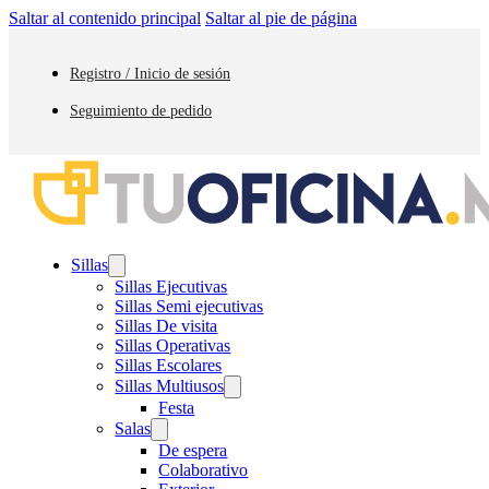
Saltar al contenido principal
Saltar al pie de página
Registro / Inicio de sesión
Seguimiento de pedido
Sillas
Sillas Ejecutivas
Sillas Semi ejecutivas
Sillas De visita
Sillas Operativas
Sillas Escolares
Sillas Multiusos
Festa
Salas
De espera
Colaborativo