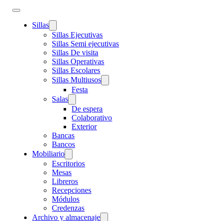
Sillas
Sillas Ejecutivas
Sillas Semi ejecutivas
Sillas De visita
Sillas Operativas
Sillas Escolares
Sillas Multiusos
Festa
Salas
De espera
Colaborativo
Exterior
Bancas
Bancos
Mobiliario
Escritorios
Mesas
Libreros
Recepciones
Módulos
Credenzas
Archivo y almacenaje