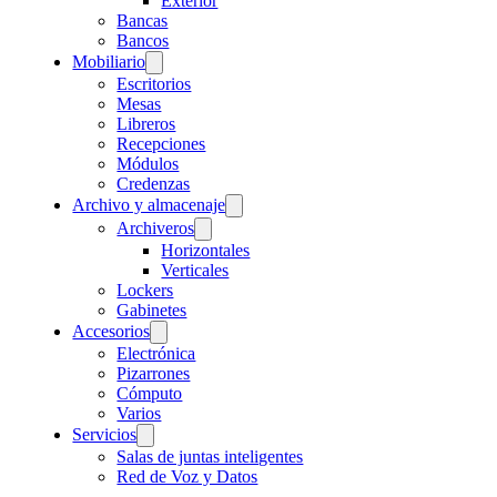
Exterior
Bancas
Bancos
Mobiliario
Escritorios
Mesas
Libreros
Recepciones
Módulos
Credenzas
Archivo y almacenaje
Archiveros
Horizontales
Verticales
Lockers
Gabinetes
Accesorios
Electrónica
Pizarrones
Cómputo
Varios
Servicios
Salas de juntas inteligentes
Red de Voz y Datos