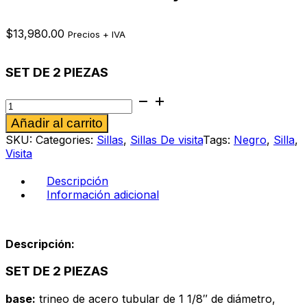
$
13,980.00
Precios + IVA
SET DE 2 PIEZAS
Silla
de
Alternative:
Añadir al carrito
visita
Anthony
SKU:
Categories:
Sillas
,
Sillas De visita
Tags:
Negro
,
Silla
,
cantidad
Visita
Descripción
Información adicional
Descripción:
SET DE 2 PIEZAS
base:
trineo de acero tubular de 1 1/8″ de diámetro,