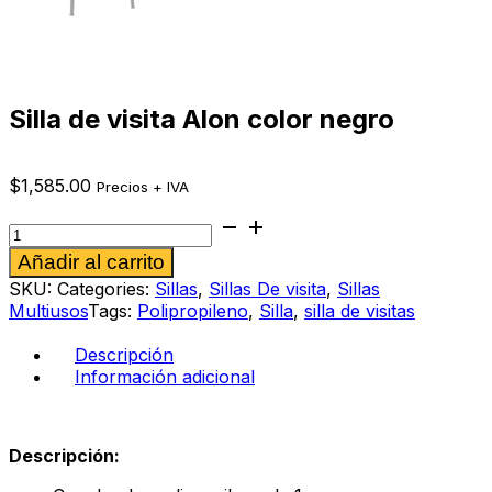
Silla de visita Alon color negro
$
1,585.00
Precios + IVA
Silla
de
Alternative:
Añadir al carrito
visita
Alon
SKU:
Categories:
Sillas
,
Sillas De visita
,
Sillas
color
Multiusos
Tags:
Polipropileno
,
Silla
,
silla de visitas
negro
cantidad
Descripción
Información adicional
Descripción: