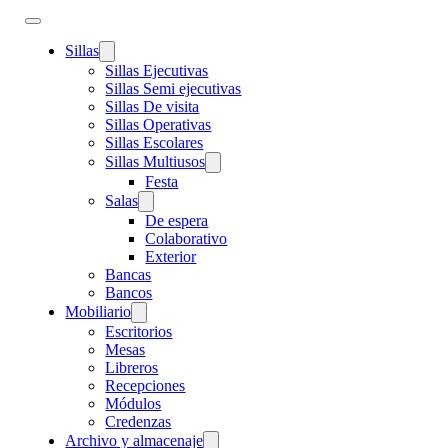
Sillas
Sillas Ejecutivas
Sillas Semi ejecutivas
Sillas De visita
Sillas Operativas
Sillas Escolares
Sillas Multiusos
Festa
Salas
De espera
Colaborativo
Exterior
Bancas
Bancos
Mobiliario
Escritorios
Mesas
Libreros
Recepciones
Módulos
Credenzas
Archivo y almacenaje