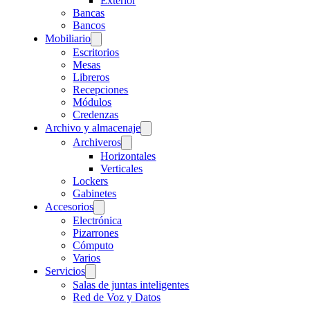
Exterior
Bancas
Bancos
Mobiliario
Escritorios
Mesas
Libreros
Recepciones
Módulos
Credenzas
Archivo y almacenaje
Archiveros
Horizontales
Verticales
Lockers
Gabinetes
Accesorios
Electrónica
Pizarrones
Cómputo
Varios
Servicios
Salas de juntas inteligentes
Red de Voz y Datos