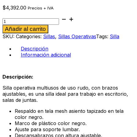
$
4,392.00
Precios + IVA
Silla
operativa
Alternative:
Añadir al carrito
Bambino
cantidad
SKU:
Categories:
Sillas
,
Sillas Operativas
Tags:
Silla
Descripción
Información adicional
Descripción:
Silla operativa multiusos de uso rudo, con brazos
ajustables, es una silla ideal para trabajo en escritorio,
salas de juntas.
Respaldo en tela mesh asiento tapizado en tela
color negro.
Marco de plástico color negro.
Ajuste para soporte lumbar.
Descansabrazos con altura ajustable.