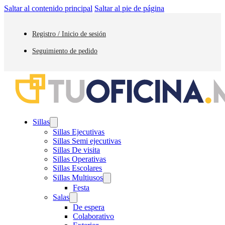
Saltar al contenido principal
Saltar al pie de página
Registro / Inicio de sesión
Seguimiento de pedido
Sillas
Sillas Ejecutivas
Sillas Semi ejecutivas
Sillas De visita
Sillas Operativas
Sillas Escolares
Sillas Multiusos
Festa
Salas
De espera
Colaborativo