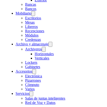
Exterior
Bancas
Bancos
Mobiliario
Escritorios
Mesas
Libreros
Recepciones
Módulos
Credenzas
Archivo y almacenaje
Archiveros
Horizontales
Verticales
Lockers
Gabinetes
Accesorios
Electrónica
Pizarrones
Cómputo
Varios
Servicios
Salas de juntas inteligentes
Red de Voz y Datos