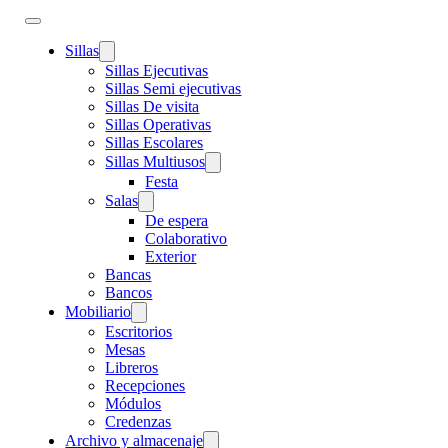
Sillas
Sillas Ejecutivas
Sillas Semi ejecutivas
Sillas De visita
Sillas Operativas
Sillas Escolares
Sillas Multiusos
Festa
Salas
De espera
Colaborativo
Exterior
Bancas
Bancos
Mobiliario
Escritorios
Mesas
Libreros
Recepciones
Módulos
Credenzas
Archivo y almacenaje