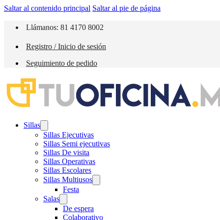
Saltar al contenido principal
Saltar al pie de página
Llámanos: 81 4170 8002
Registro / Inicio de sesión
Seguimiento de pedido
Sillas
Sillas Ejecutivas
Sillas Semi ejecutivas
Sillas De visita
Sillas Operativas
Sillas Escolares
Sillas Multiusos
Festa
Salas
De espera
Colaborativo