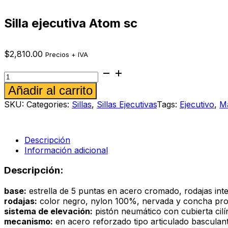
Silla ejecutiva Atom sc
$
2,810.00
Precios + IVA
Silla
ejecutiva
Alternative:
Añadir al carrito
Atom
sc
SKU:
Categories:
Sillas
,
Sillas Ejecutivas
Tags:
Ejecutivo
,
Ma
cantidad
Descripción
Información adicional
Descripción:
base:
estrella de 5 puntas en acero cromado, rodajas int
rodajas:
color negro, nylon 100%, nervada y concha prot
sistema de elevación:
pistón neumático con cubierta cilí
mecanismo:
en acero reforzado tipo articulado basculan