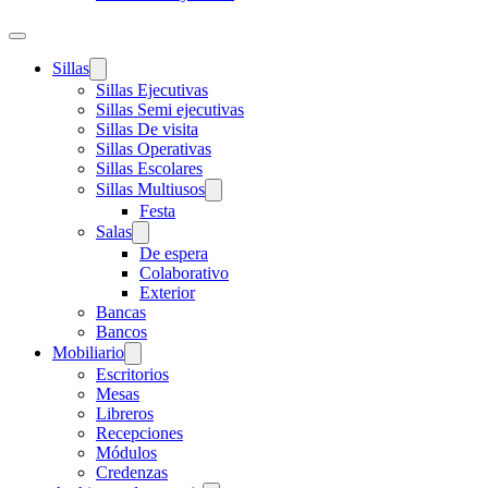
Sillas
Sillas Ejecutivas
Sillas Semi ejecutivas
Sillas De visita
Sillas Operativas
Sillas Escolares
Sillas Multiusos
Festa
Salas
De espera
Colaborativo
Exterior
Bancas
Bancos
Mobiliario
Escritorios
Mesas
Libreros
Recepciones
Módulos
Credenzas