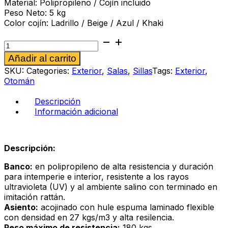
Material: Polipropileno / Cojín incluido
Peso Neto: 5 kg
Color cojín:
Ladrillo / Beige / Azul / Khaki
Ottoman
Patricia
Alternative:
Añadir al carrito
negro
cantidad
SKU:
Categories:
Exterior
,
Salas
,
Sillas
Tags:
Exterior
,
Otomán
Descripción
Información adicional
Descripción:
Banco:
en polipropileno de alta resistencia y duración
para intemperie e interior, resistente a los rayos
ultravioleta (UV) y al ambiente salino con terminado en
imitación rattán.
Asiento:
acojinado con hule espuma laminado flexible
con densidad en 27 kgs/m3 y alta resilencia.
Peso máximo de resistencia:
180 kgs.