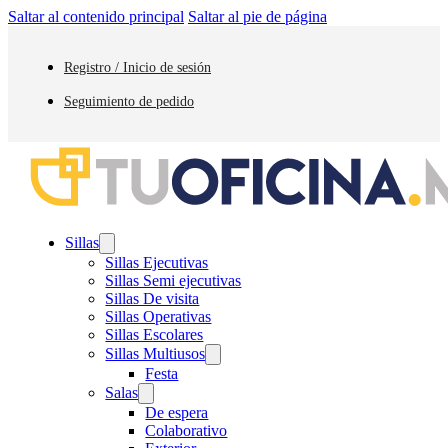
Saltar al contenido principal
Saltar al pie de página
Registro / Inicio de sesión
Seguimiento de pedido
Sillas
Sillas Ejecutivas
Sillas Semi ejecutivas
Sillas De visita
Sillas Operativas
Sillas Escolares
Sillas Multiusos
Festa
Salas
De espera
Colaborativo