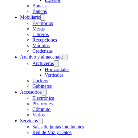
Exterior
Bancas
Bancos
Mobiliario
Escritorios
Mesas
Libreros
Recepciones
Módulos
Credenzas
Archivo y almacenaje
Archiveros
Horizontales
Verticales
Lockers
Gabinetes
Accesorios
Electrónica
Pizarrones
Cómputo
Varios
Servicios
Salas de juntas inteligentes
Red de Voz y Datos