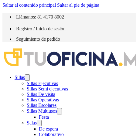
Saltar al contenido principal
Saltar al pie de página
Llámanos: 81 4170 8002
Registro / Inicio de sesión
Seguimiento de pedido
Sillas
Sillas Ejecutivas
Sillas Semi ejecutivas
Sillas De visita
Sillas Operativas
Sillas Escolares
Sillas Multiusos
Festa
Salas
De espera
Colaborativo