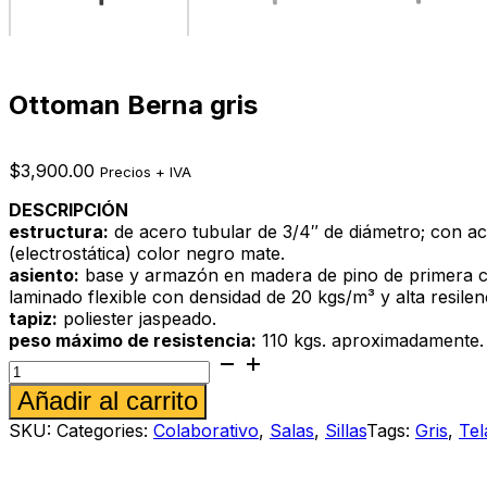
Ottoman Berna gris
$
3,900.00
Precios + IVA
DESCRIPCIÓN
estructura:
de acero tubular de 3/4″ de diámetro; con a
(electrostática) color negro mate.
asiento:
base y armazón en madera de pino de primera c
laminado flexible con densidad de 20 kgs/m³ y alta resilen
tapiz:
poliester jaspeado.
peso máximo de resistencia:
110 kgs. aproximadamente.
Ottoman
Berna
Alternative:
Añadir al carrito
gris
cantidad
SKU:
Categories:
Colaborativo
,
Salas
,
Sillas
Tags:
Gris
,
Tel