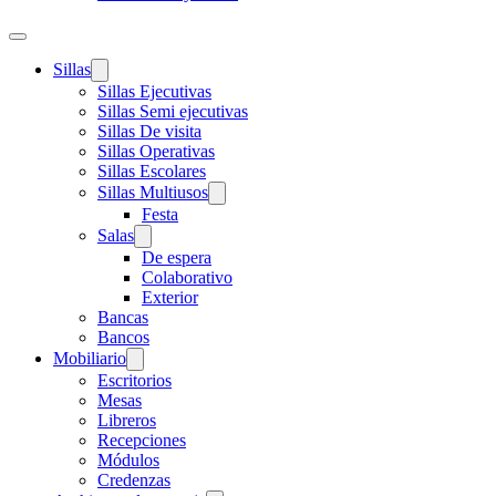
Sillas
Sillas Ejecutivas
Sillas Semi ejecutivas
Sillas De visita
Sillas Operativas
Sillas Escolares
Sillas Multiusos
Festa
Salas
De espera
Colaborativo
Exterior
Bancas
Bancos
Mobiliario
Escritorios
Mesas
Libreros
Recepciones
Módulos
Credenzas