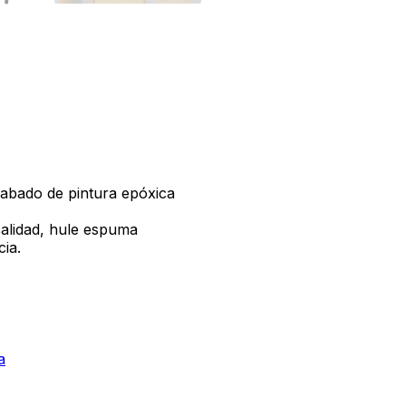
cabado de pintura epóxica
alidad, hule espuma
cia.
a