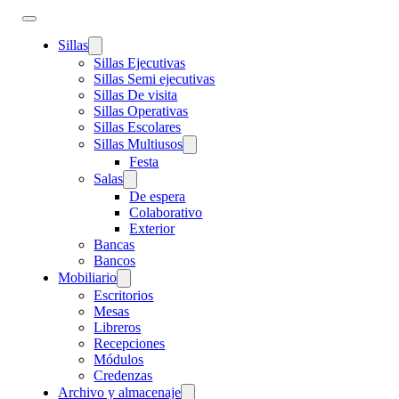
Sillas
Sillas Ejecutivas
Sillas Semi ejecutivas
Sillas De visita
Sillas Operativas
Sillas Escolares
Sillas Multiusos
Festa
Salas
De espera
Colaborativo
Exterior
Bancas
Bancos
Mobiliario
Escritorios
Mesas
Libreros
Recepciones
Módulos
Credenzas
Archivo y almacenaje