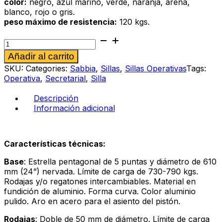
color:
negro, azul marino, verde, naranja, arena,
blanco, rojo o gris.
peso máximo de resistencia:
120 kgs.
Silla
operativa
Alternative:
Añadir al carrito
Sabbia
286
SKU:
Categories:
Sabbia
,
Sillas
,
Sillas Operativas
Tags:
al
Operativa
,
Secretarial
,
Silla
verde
cantidad
Descripción
Información adicional
Características técnicas:
Base
: Estrella pentagonal de 5 puntas y diámetro de 610
mm (24”) nervada. Límite de carga de 730-790 kgs.
Rodajas y/o regatones intercambiables. Material en
fundición de aluminio. Forma curva. Color aluminio
pulido. Aro en acero para el asiento del pistón.
Rodajas
: Doble de 50 mm de diámetro. Límite de carga