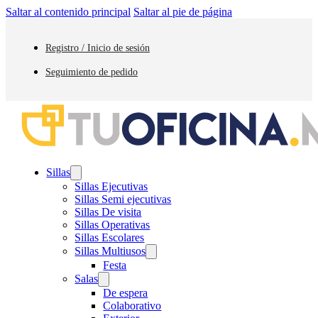
Saltar al contenido principal
Saltar al pie de página
Registro / Inicio de sesión
Seguimiento de pedido
Sillas
Sillas Ejecutivas
Sillas Semi ejecutivas
Sillas De visita
Sillas Operativas
Sillas Escolares
Sillas Multiusos
Festa
Salas
De espera
Colaborativo