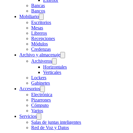
Exterior
Bancas
Bancos
Mobiliario
Escritorios
Mesas
Libreros
Recepciones
Módulos
Credenzas
Archivo y almacenaje
Archiveros
Horizontales
Verticales
Lockers
Gabinetes
Accesorios
Electrónica
Pizarrones
Cómputo
Varios
Servicios
Salas de juntas inteligentes
Red de Voz y Datos