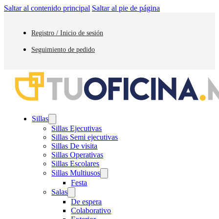
Saltar al contenido principal
Saltar al pie de página
Registro / Inicio de sesión
Seguimiento de pedido
Sillas
Sillas Ejecutivas
Sillas Semi ejecutivas
Sillas De visita
Sillas Operativas
Sillas Escolares
Sillas Multiusos
Festa
Salas
De espera
Colaborativo