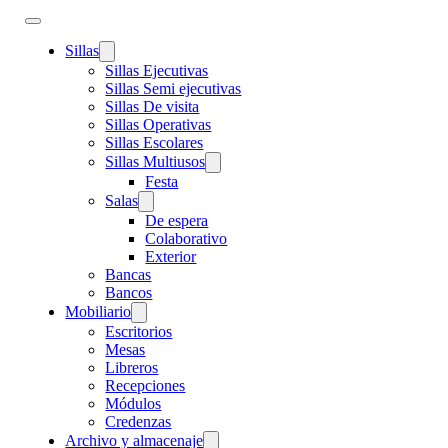
Sillas
Sillas Ejecutivas
Sillas Semi ejecutivas
Sillas De visita
Sillas Operativas
Sillas Escolares
Sillas Multiusos
Festa
Salas
De espera
Colaborativo
Exterior
Bancas
Bancos
Mobiliario
Escritorios
Mesas
Libreros
Recepciones
Módulos
Credenzas
Archivo y almacenaje