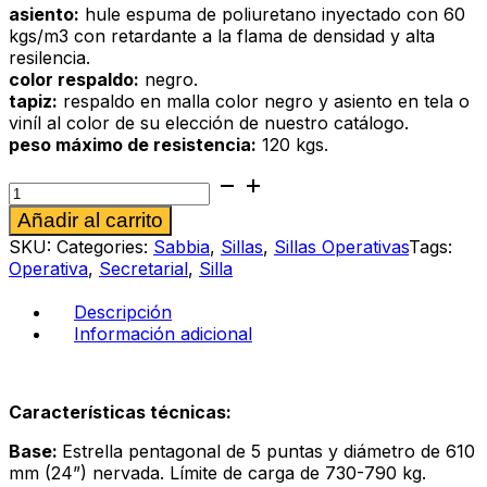
asiento:
hule espuma de poliuretano inyectado con 60
kgs/m3 con retardante a la flama de densidad y alta
resilencia.
color respaldo:
negro.
tapiz:
respaldo en malla color negro y asiento en tela o
viníl al color de su elección de nuestro catálogo.
peso máximo de resistencia:
120 kgs.
Silla
operativa
Alternative:
Añadir al carrito
Sabbia
285
SKU:
Categories:
Sabbia
,
Sillas
,
Sillas Operativas
Tags:
al
Operativa
,
Secretarial
,
Silla
arenilla
cantidad
Descripción
Información adicional
Características técnicas:
Base:
Estrella pentagonal de 5 puntas y diámetro de 610
mm (24”) nervada. Límite de carga de 730-790 kg.