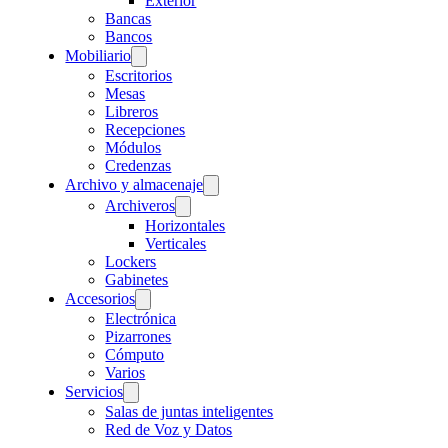
Exterior
Bancas
Bancos
Mobiliario
Escritorios
Mesas
Libreros
Recepciones
Módulos
Credenzas
Archivo y almacenaje
Archiveros
Horizontales
Verticales
Lockers
Gabinetes
Accesorios
Electrónica
Pizarrones
Cómputo
Varios
Servicios
Salas de juntas inteligentes
Red de Voz y Datos