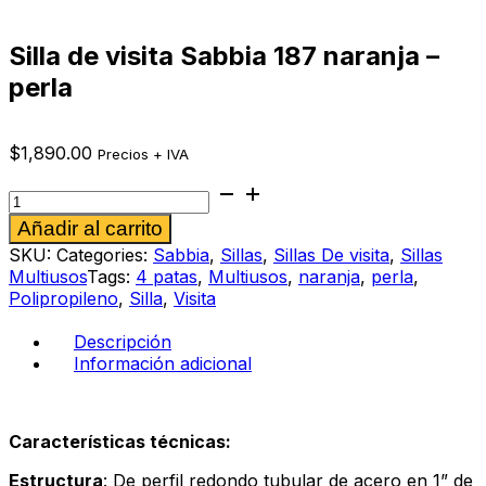
Silla de visita Sabbia 187 naranja –
perla
$
1,890.00
Precios + IVA
Silla
de
Alternative:
Añadir al carrito
visita
Sabbia
SKU:
Categories:
Sabbia
,
Sillas
,
Sillas De visita
,
Sillas
187
Multiusos
Tags:
4 patas
,
Multiusos
,
naranja
,
perla
,
naranja
Polipropileno
,
Silla
,
Visita
-
perla
Descripción
cantidad
Información adicional
Características técnicas:
Estructura
: De perfil redondo tubular de acero en 1” de