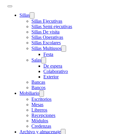
Sillas
Sillas Ejecutivas
Sillas Semi ejecutivas
Sillas De visita
Sillas Operativas
Sillas Escolares
Sillas Multiusos
Festa
Salas
De espera
Colaborativo
Exterior
Bancas
Bancos
Mobiliario
Escritorios
Mesas
Libreros
Recepciones
Módulos
Credenzas
Archivo y almacenaje