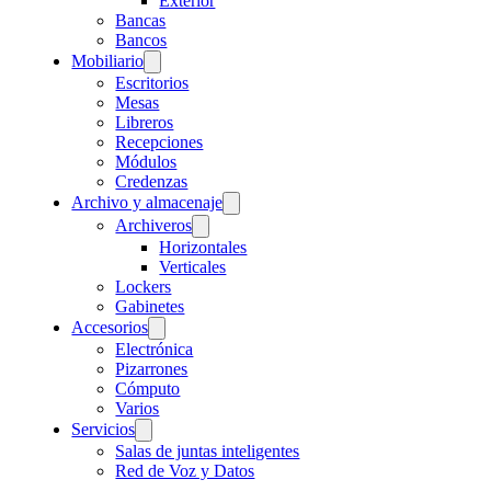
Exterior
Bancas
Bancos
Mobiliario
Escritorios
Mesas
Libreros
Recepciones
Módulos
Credenzas
Archivo y almacenaje
Archiveros
Horizontales
Verticales
Lockers
Gabinetes
Accesorios
Electrónica
Pizarrones
Cómputo
Varios
Servicios
Salas de juntas inteligentes
Red de Voz y Datos