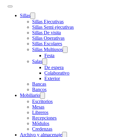
Sillas
Sillas Ejecutivas
Sillas Semi ejecutivas
Sillas De visita
Sillas Operativas
Sillas Escolares
Sillas Multiusos
Festa
Salas
De espera
Colaborativo
Exterior
Bancas
Bancos
Mobiliario
Escritorios
Mesas
Libreros
Recepciones
Módulos
Credenzas
Archivo y almacenaje