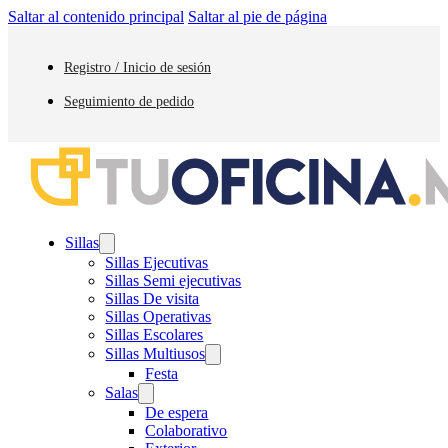
Saltar al contenido principal
Saltar al pie de página
Registro / Inicio de sesión
Seguimiento de pedido
Sillas
Sillas Ejecutivas
Sillas Semi ejecutivas
Sillas De visita
Sillas Operativas
Sillas Escolares
Sillas Multiusos
Festa
Salas
De espera
Colaborativo