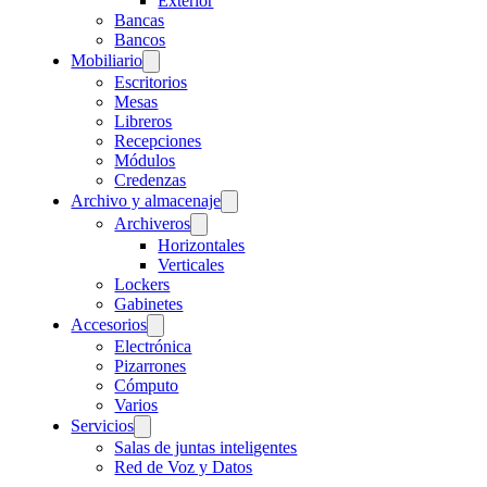
Exterior
Bancas
Bancos
Mobiliario
Escritorios
Mesas
Libreros
Recepciones
Módulos
Credenzas
Archivo y almacenaje
Archiveros
Horizontales
Verticales
Lockers
Gabinetes
Accesorios
Electrónica
Pizarrones
Cómputo
Varios
Servicios
Salas de juntas inteligentes
Red de Voz y Datos