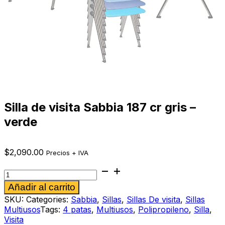
Silla de visita Sabbia 187 cr gris –
verde
$
2,090.00
Precios + IVA
Silla
de
Alternative:
Añadir al carrito
visita
Sabbia
SKU:
Categories:
Sabbia
,
Sillas
,
Sillas De visita
,
Sillas
187
Multiusos
Tags:
4 patas
,
Multiusos
,
Polipropileno
,
Silla
,
cr
Visita
gris