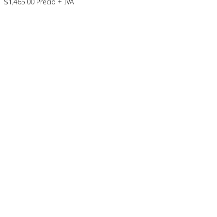
$
1,465.00
Precio + IVA