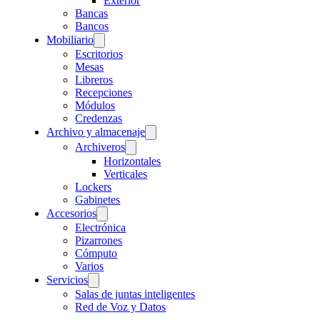
Exterior
Bancas
Bancos
Mobiliario
Escritorios
Mesas
Libreros
Recepciones
Módulos
Credenzas
Archivo y almacenaje
Archiveros
Horizontales
Verticales
Lockers
Gabinetes
Accesorios
Electrónica
Pizarrones
Cómputo
Varios
Servicios
Salas de juntas inteligentes
Red de Voz y Datos