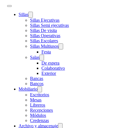
Sillas
Sillas Ejecutivas
Sillas Semi ejecutivas
Sillas De visita
Sillas Operativas
Sillas Escolares
Sillas Multiusos
Festa
Salas
De espera
Colaborativo
Exterior
Bancas
Bancos
Mobiliario
Escritorios
Mesas
Libreros
Recepciones
Módulos
Credenzas
Archivo y almacenaje