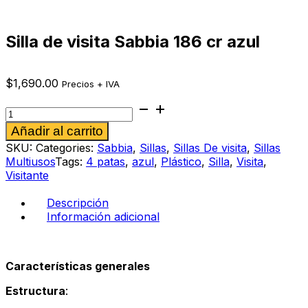
Silla de visita Sabbia 186 cr azul
$
1,690.00
Precios + IVA
Silla
de
Alternative:
Añadir al carrito
visita
Sabbia
SKU:
Categories:
Sabbia
,
Sillas
,
Sillas De visita
,
Sillas
186
Multiusos
Tags:
4 patas
,
azul
,
Plástico
,
Silla
,
Visita
,
cr
Visitante
azul
cantidad
Descripción
Información adicional
Características generales
Estructura
: