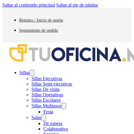
Saltar al contenido principal
Saltar al pie de página
Registro / Inicio de sesión
Seguimiento de pedido
Sillas
Sillas Ejecutivas
Sillas Semi ejecutivas
Sillas De visita
Sillas Operativas
Sillas Escolares
Sillas Multiusos
Festa
Salas
De espera
Colaborativo