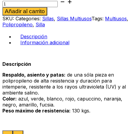
Silla
multiusos
Alternative:
Añadir al carrito
Tavito
roja
SKU:
Categories:
Sillas
,
Sillas Multiusos
Tags:
Multiusos
,
cantidad
Polipropileno
,
Silla
Descripción
Información adicional
Descripción
Respaldo, asiento y patas:
de una sóla pieza en
polipropileno de alta resistencia y duración para
intemperie, resistente a los rayos ultravioleta (UV) y al
ambiente salino.
Color:
azul, verde, blanco, rojo, capuccino, naranja,
negro, amarillo, fucsia.
Peso máximo de resistencia:
130 kgs.