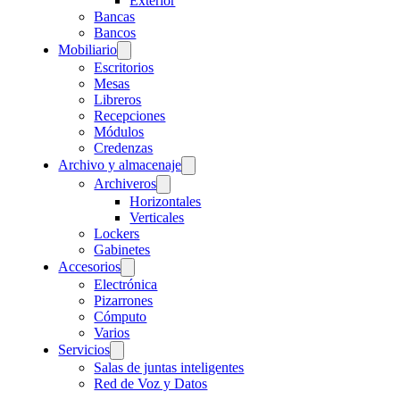
Exterior
Bancas
Bancos
Mobiliario
Escritorios
Mesas
Libreros
Recepciones
Módulos
Credenzas
Archivo y almacenaje
Archiveros
Horizontales
Verticales
Lockers
Gabinetes
Accesorios
Electrónica
Pizarrones
Cómputo
Varios
Servicios
Salas de juntas inteligentes
Red de Voz y Datos