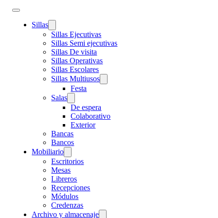
Sillas
Sillas Ejecutivas
Sillas Semi ejecutivas
Sillas De visita
Sillas Operativas
Sillas Escolares
Sillas Multiusos
Festa
Salas
De espera
Colaborativo
Exterior
Bancas
Bancos
Mobiliario
Escritorios
Mesas
Libreros
Recepciones
Módulos
Credenzas
Archivo y almacenaje