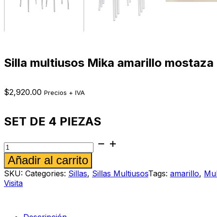
Silla multiusos Mika amarillo mostaza
$
2,920.00
Precios + IVA
SET DE 4 PIEZAS
Silla
multiusos
Alternative:
Añadir al carrito
Mika
amarillo
SKU:
Categories:
Sillas
,
Sillas Multiusos
Tags:
amarillo
,
Mul
mostaza
Visita
cantidad
Descripción