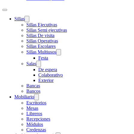
Sillas
Sillas Ejecutivas
Sillas Semi ejecutivas
Sillas De visita
Sillas Operativas
Sillas Escolares
Sillas Multiusos
Festa
Salas
De espera
Colaborativo
Exterior
Bancas
Bancos
Mobiliario
Escritorios
Mesas
Libreros
Recepciones
Módulos
Credenzas