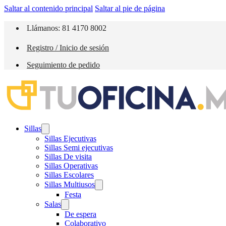
Saltar al contenido principal
Saltar al pie de página
Llámanos: 81 4170 8002
Registro / Inicio de sesión
Seguimiento de pedido
Sillas
Sillas Ejecutivas
Sillas Semi ejecutivas
Sillas De visita
Sillas Operativas
Sillas Escolares
Sillas Multiusos
Festa
Salas
De espera
Colaborativo