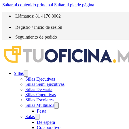
Saltar al contenido principal
Saltar al pie de página
Llámanos: 81 4170 8002
Registro / Inicio de sesión
Seguimiento de pedido
Sillas
Sillas Ejecutivas
Sillas Semi ejecutivas
Sillas De visita
Sillas Operativas
Sillas Escolares
Sillas Multiusos
Festa
Salas
De espera
Colaborativo