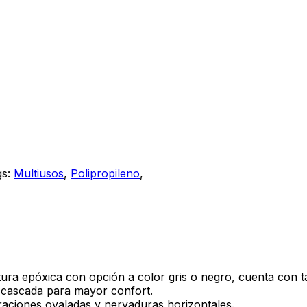
gs:
Multiusos
,
Polipropileno
,
ntura epóxica con opción a color gris o negro, cuenta con 
e cascada para mayor confort.
raciones ovaladas y nervaduras horizontales.