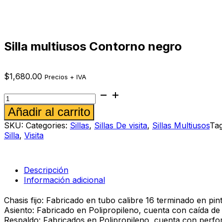
Silla multiusos Contorno negro
$
1,680.00
Precios + IVA
Silla
multiusos
Alternative:
Añadir al carrito
Contorno
negro
SKU:
Categories:
Sillas
,
Sillas De visita
,
Sillas Multiusos
Ta
cantidad
Silla
,
Visita
Descripción
Información adicional
Chasis fijo: Fabricado en tubo calibre 16 terminado en pi
Asiento: Fabricado en Polipropileno, cuenta con caída d
Respaldo: Fabricados en Polipropileno, cuenta con perfo