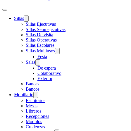
Sillas
Sillas Ejecutivas
Sillas Semi ejecutivas
Sillas De visita
Sillas Operativas
Sillas Escolares
Sillas Multiusos
Festa
Salas
De espera
Colaborativo
Exterior
Bancas
Bancos
Mobiliario
Escritorios
Mesas
Libreros
Recepciones
Módulos
Credenzas