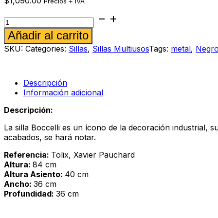
$
1,090.00
Precios + IVA
Silla
metálica
Alternative:
Añadir al carrito
Boccelli
color
SKU:
Categories:
Sillas
,
Sillas Multiusos
Tags:
metal
,
Negr
negro
mate
cantidad
Descripción
Información adicional
Descripción:
La silla Boccelli es un ícono de la decoración industrial, 
acabados, se hará notar.
Referencia:
Tolix, Xavier Pauchard
Altura:
84 cm
Altura Asiento:
40 cm
Ancho:
36 cm
Profundidad:
36 cm