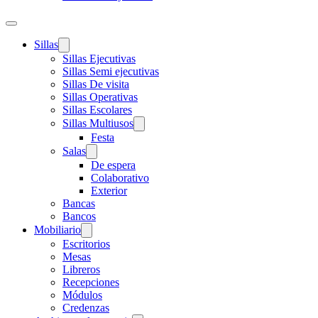
Sillas
Sillas Ejecutivas
Sillas Semi ejecutivas
Sillas De visita
Sillas Operativas
Sillas Escolares
Sillas Multiusos
Festa
Salas
De espera
Colaborativo
Exterior
Bancas
Bancos
Mobiliario
Escritorios
Mesas
Libreros
Recepciones
Módulos
Credenzas