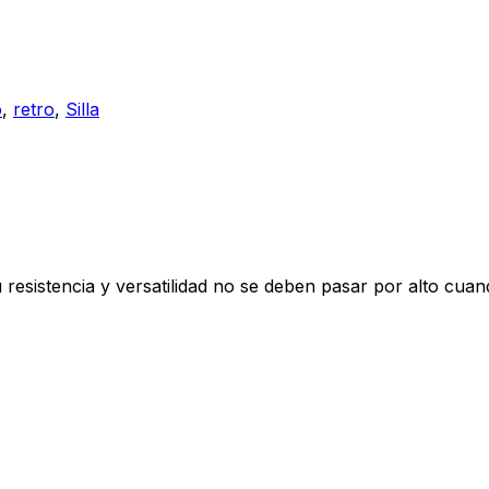
o
,
retro
,
Silla
su resistencia y versatilidad no se deben pasar por alto cua