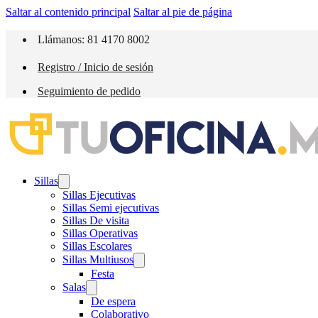
Saltar al contenido principal
Saltar al pie de página
Llámanos: 81 4170 8002
Registro / Inicio de sesión
Seguimiento de pedido
Sillas
Sillas Ejecutivas
Sillas Semi ejecutivas
Sillas De visita
Sillas Operativas
Sillas Escolares
Sillas Multiusos
Festa
Salas
De espera
Colaborativo