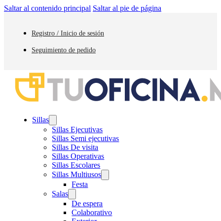
Saltar al contenido principal
Saltar al pie de página
Registro / Inicio de sesión
Seguimiento de pedido
Sillas
Sillas Ejecutivas
Sillas Semi ejecutivas
Sillas De visita
Sillas Operativas
Sillas Escolares
Sillas Multiusos
Festa
Salas
De espera
Colaborativo