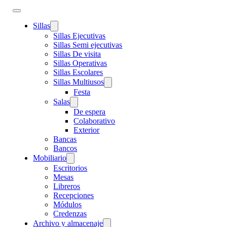
Sillas
Sillas Ejecutivas
Sillas Semi ejecutivas
Sillas De visita
Sillas Operativas
Sillas Escolares
Sillas Multiusos
Festa
Salas
De espera
Colaborativo
Exterior
Bancas
Bancos
Mobiliario
Escritorios
Mesas
Libreros
Recepciones
Módulos
Credenzas
Archivo y almacenaje