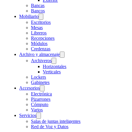
Exterior
Bancas
Bancos
Mobiliario
Escritorios
Mesas
Libreros
Recepciones
Módulos
Credenzas
Archivo y almacenaje
Archiveros
Horizontales
Verticales
Lockers
Gabinetes
Accesorios
Electrónica
Pizarrones
Cómputo
Varios
Servicios
Salas de juntas inteligentes
Red de Voz y Datos