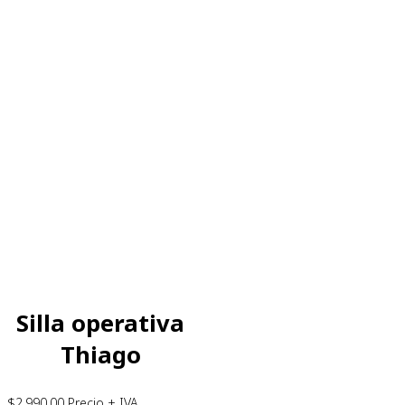
Silla operativa
Thiago
$
2,990.00
Precio + IVA