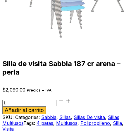
Silla de visita Sabbia 187 cr arena –
perla
$
2,090.00
Precios + IVA
Silla
de
Alternative:
Añadir al carrito
visita
Sabbia
SKU:
Categories:
Sabbia
,
Sillas
,
Sillas De visita
,
Sillas
187
Multiusos
Tags:
4 patas
,
Multiusos
,
Polipropileno
,
Silla
,
cr
Visita