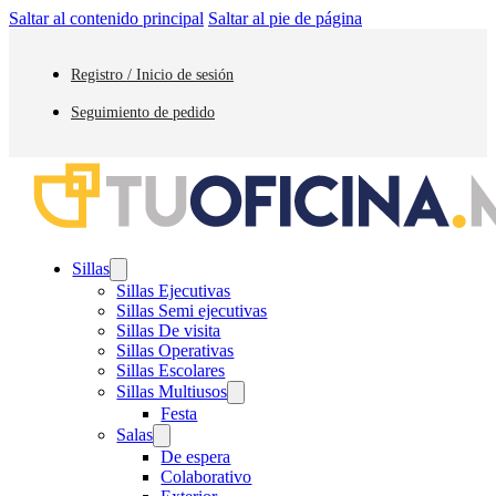
Saltar al contenido principal
Saltar al pie de página
Registro / Inicio de sesión
Seguimiento de pedido
Sillas
Sillas Ejecutivas
Sillas Semi ejecutivas
Sillas De visita
Sillas Operativas
Sillas Escolares
Sillas Multiusos
Festa
Salas
De espera
Colaborativo