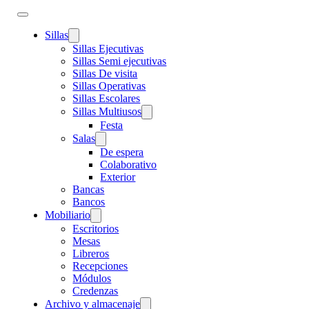
Sillas
Sillas Ejecutivas
Sillas Semi ejecutivas
Sillas De visita
Sillas Operativas
Sillas Escolares
Sillas Multiusos
Festa
Salas
De espera
Colaborativo
Exterior
Bancas
Bancos
Mobiliario
Escritorios
Mesas
Libreros
Recepciones
Módulos
Credenzas
Archivo y almacenaje