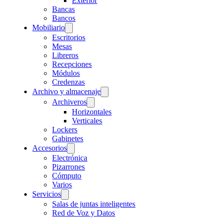
Exterior
Bancas
Bancos
Mobiliario
Escritorios
Mesas
Libreros
Recepciones
Módulos
Credenzas
Archivo y almacenaje
Archiveros
Horizontales
Verticales
Lockers
Gabinetes
Accesorios
Electrónica
Pizarrones
Cómputo
Varios
Servicios
Salas de juntas inteligentes
Red de Voz y Datos