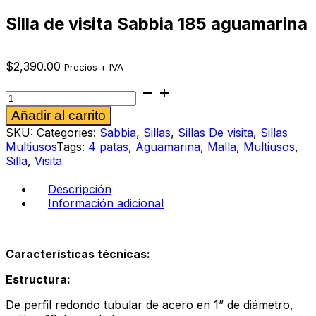
Silla de visita Sabbia 185 aguamarina
$
2,390.00
Precios + IVA
Silla
de
Alternative:
Añadir al carrito
visita
Sabbia
SKU:
Categories:
Sabbia
,
Sillas
,
Sillas De visita
,
Sillas
185
Multiusos
Tags:
4 patas
,
Aguamarina
,
Malla
,
Multiusos
,
aguamarina
Silla
,
Visita
cantidad
Descripción
Información adicional
Características técnicas:
Estructura:
De perfil redondo tubular de acero en 1” de diámetro,