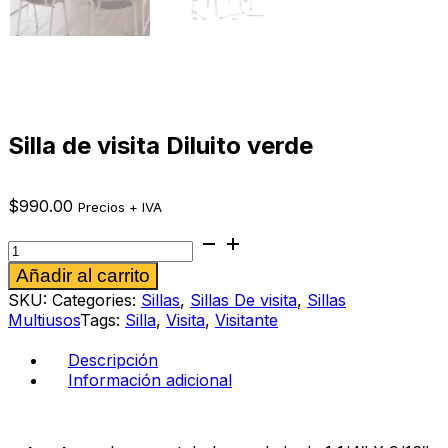
Silla de visita Diluito verde
$
990.00
Precios + IVA
Silla
de
Alternative:
Añadir al carrito
visita
Diluito
SKU:
Categories:
Sillas
,
Sillas De visita
,
Sillas
verde
Multiusos
Tags:
Silla
,
Visita
,
Visitante
cantidad
Descripción
Información adicional