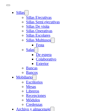
Sillas
Sillas Ejecutivas
Sillas Semi ejecutivas
Sillas De visita
Sillas Operativas
Sillas Escolares
Sillas Multiusos
Festa
Salas
De espera
Colaborativo
Exterior
Bancas
Bancos
Mobiliario
Escritorios
Mesas
Libreros
Recepciones
Módulos
Credenzas
Archivo y almacenaje