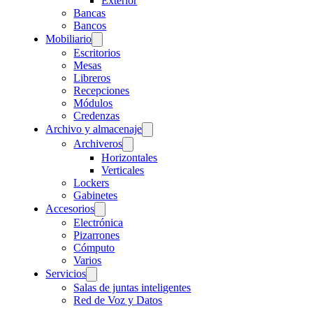
Exterior
Bancas
Bancos
Mobiliario
Escritorios
Mesas
Libreros
Recepciones
Módulos
Credenzas
Archivo y almacenaje
Archiveros
Horizontales
Verticales
Lockers
Gabinetes
Accesorios
Electrónica
Pizarrones
Cómputo
Varios
Servicios
Salas de juntas inteligentes
Red de Voz y Datos