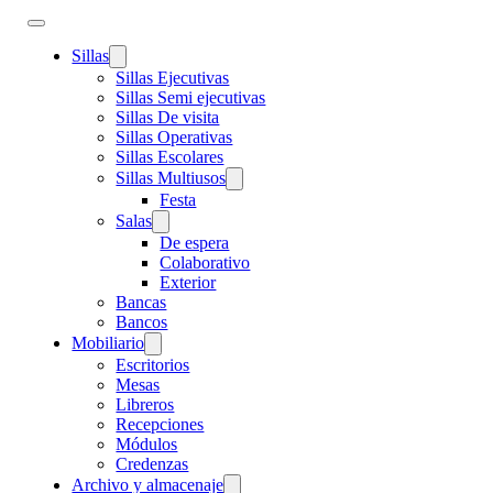
Sillas
Sillas Ejecutivas
Sillas Semi ejecutivas
Sillas De visita
Sillas Operativas
Sillas Escolares
Sillas Multiusos
Festa
Salas
De espera
Colaborativo
Exterior
Bancas
Bancos
Mobiliario
Escritorios
Mesas
Libreros
Recepciones
Módulos
Credenzas
Archivo y almacenaje