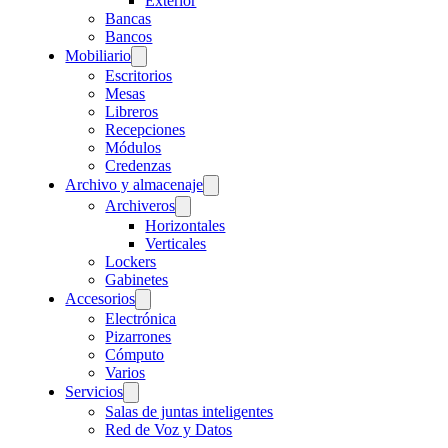
Exterior
Bancas
Bancos
Mobiliario
Escritorios
Mesas
Libreros
Recepciones
Módulos
Credenzas
Archivo y almacenaje
Archiveros
Horizontales
Verticales
Lockers
Gabinetes
Accesorios
Electrónica
Pizarrones
Cómputo
Varios
Servicios
Salas de juntas inteligentes
Red de Voz y Datos