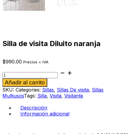
Silla de visita Diluito naranja
$
990.00
Precios + IVA
Silla
de
Alternative:
Añadir al carrito
visita
Diluito
SKU:
Categories:
Sillas
,
Sillas De visita
,
Sillas
naranja
Multiusos
Tags:
Silla
,
Visita
,
Visitante
cantidad
Descripción
Información adicional