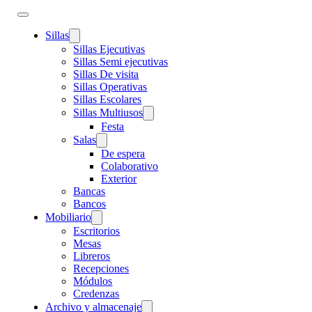
Sillas
Sillas Ejecutivas
Sillas Semi ejecutivas
Sillas De visita
Sillas Operativas
Sillas Escolares
Sillas Multiusos
Festa
Salas
De espera
Colaborativo
Exterior
Bancas
Bancos
Mobiliario
Escritorios
Mesas
Libreros
Recepciones
Módulos
Credenzas
Archivo y almacenaje