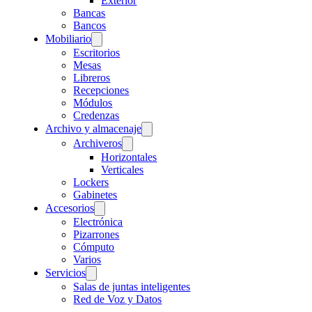
Exterior
Bancas
Bancos
Mobiliario
Escritorios
Mesas
Libreros
Recepciones
Módulos
Credenzas
Archivo y almacenaje
Archiveros
Horizontales
Verticales
Lockers
Gabinetes
Accesorios
Electrónica
Pizarrones
Cómputo
Varios
Servicios
Salas de juntas inteligentes
Red de Voz y Datos