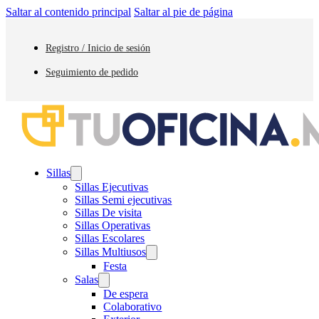
Saltar al contenido principal
Saltar al pie de página
Registro / Inicio de sesión
Seguimiento de pedido
Sillas
Sillas Ejecutivas
Sillas Semi ejecutivas
Sillas De visita
Sillas Operativas
Sillas Escolares
Sillas Multiusos
Festa
Salas
De espera
Colaborativo