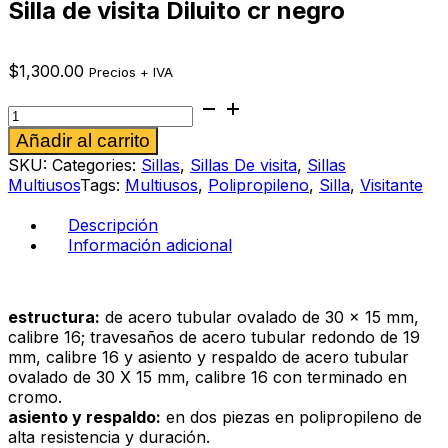
Silla de visita Diluito cr negro
$
1,300.00
Precios + IVA
Silla
de
Alternative:
Añadir al carrito
visita
Diluito
SKU:
Categories:
Sillas
,
Sillas De visita
,
Sillas
cr
Multiusos
Tags:
Multiusos
,
Polipropileno
,
Silla
,
Visitante
negro
cantidad
Descripción
Información adicional
estructura:
de acero tubular ovalado de 30 x 15 mm,
calibre 16; travesaños de acero tubular redondo de 19
mm, calibre 16 y asiento y respaldo de acero tubular
ovalado de 30 X 15 mm, calibre 16 con terminado en
cromo.
asiento y respaldo:
en dos piezas en polipropileno de
alta resistencia y duración.