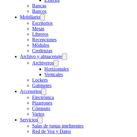
Exterior
Bancas
Bancos
Mobiliario
Escritorios
Mesas
Libreros
Recepciones
Módulos
Credenzas
Archivo y almacenaje
Archiveros
Horizontales
Verticales
Lockers
Gabinetes
Accesorios
Electrónica
Pizarrones
Cómputo
Varios
Servicios
Salas de juntas inteligentes
Red de Voz y Datos