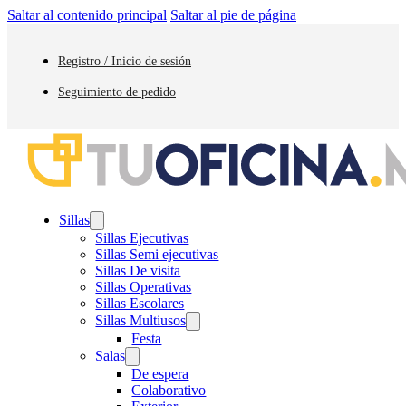
Saltar al contenido principal
Saltar al pie de página
Registro / Inicio de sesión
Seguimiento de pedido
Sillas
Sillas Ejecutivas
Sillas Semi ejecutivas
Sillas De visita
Sillas Operativas
Sillas Escolares
Sillas Multiusos
Festa
Salas
De espera
Colaborativo