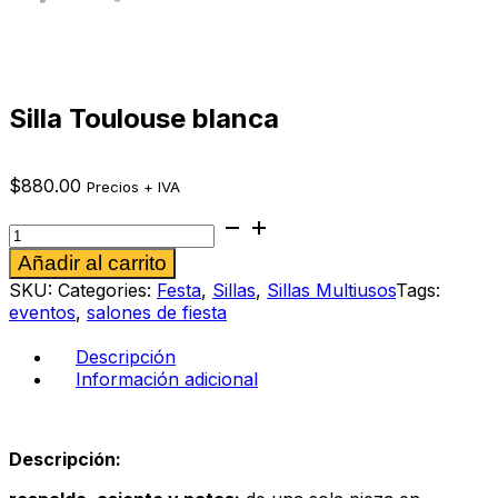
Silla Toulouse blanca
$
880.00
Precios + IVA
Silla
Toulouse
Alternative:
Añadir al carrito
blanca
cantidad
SKU:
Categories:
Festa
,
Sillas
,
Sillas Multiusos
Tags:
eventos
,
salones de fiesta
Descripción
Información adicional
Descripción: