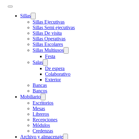
Sillas
Sillas Ejecutivas
Sillas Semi ejecutivas
Sillas De visita
Sillas Operativas
Sillas Escolares
Sillas Multiusos
Festa
Salas
De espera
Colaborativo
Exterior
Bancas
Bancos
Mobiliario
Escritorios
Mesas
Libreros
Recepciones
Módulos
Credenzas
Archivo y almacenaje